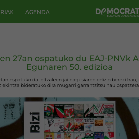
IRIAK
AGENDA
aren 27an ospatuko du EAJ-PNVk A
Egunaren 50. edizioa
an ospatuko da jeltzaleen jai nagusiaren edizio berezi hau, 
 ekintza bideratuko dira mugarri garrantzitsu hau ospatzera