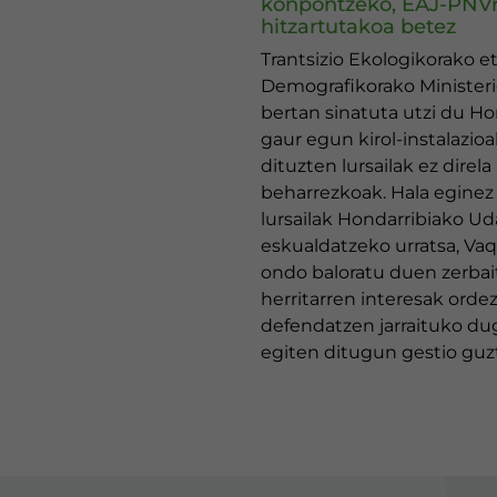
konpontzeko, EAJ-PNV
hitzartutakoa betez
Trantsizio Ekologikorako e
Demografikorako Minister
bertan sinatuta utzi du Ho
gaur egun kirol-instalazio
dituzten lursailak ez direla
beharrezkoak. Hala egine
lursailak Hondarribiako Uda
eskualdatzeko urratsa, Va
ondo baloratu duen zerbait
herritarren interesak orde
defendatzen jarraituko du
egiten ditugun gestio guz