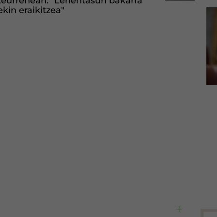
rteurrenean: "Lehentasun bakarra
kin eraikitzea"