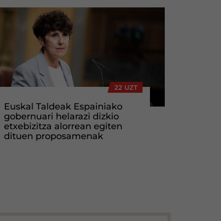
22 UZT
Euskal Taldeak Espainiako
gobernuari helarazi dizkio
etxebizitza alorrean egiten
dituen proposamenak