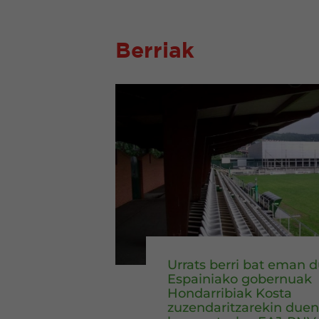
Berriak
Urrats berri bat eman 
Espainiako gobernuak
Hondarribiak Kosta
zuzendaritzarekin duen