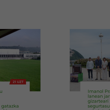
21 UZT
du
Imanol Pr
lanean ja
gizarteari
 gatazka
segurtasu