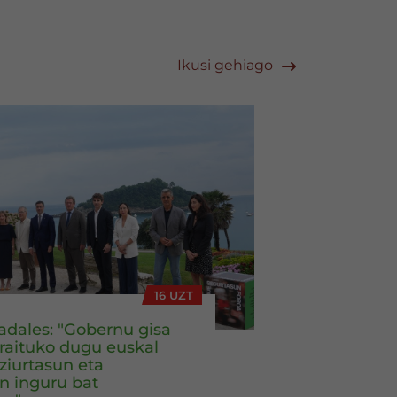
Ikusi gehiago
16 UZT
adales: "Gobernu gisa
rraituko dugu euskal
 ziurtasun eta
n inguru bat