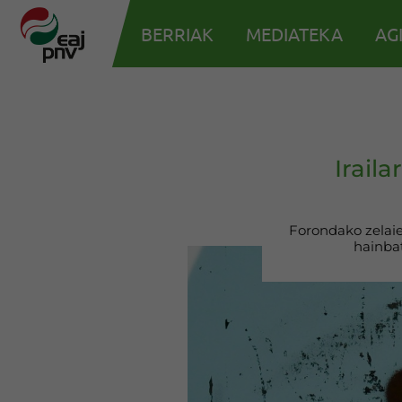
BERRIAK
MEDIATEKA
AG
Irail
Forondako zelaiet
hainbat