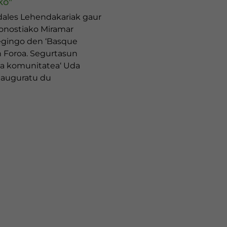
ko"
dales Lehendakariak gaur
Donostiako Miramar
egingo den ‘Basque
 Foroa. Segurtasun
eta komunitatea‘ Uda
inauguratu du