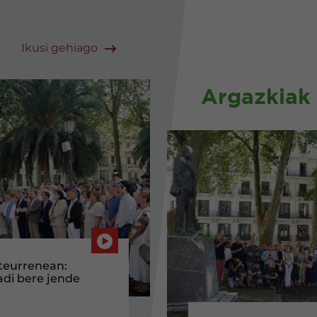
Ikusi gehiago
Argazkiak
Hurrengoa
Aurrekoa
 ordezkariak
niako gobernuari
zeko Hegoaldeko
 udalerrientzat