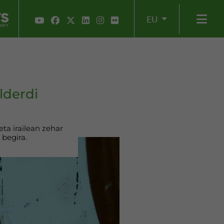
EU
lderdi
eta irailean zehar
 begira.