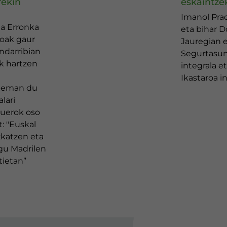
rekin
eskaintze
Imanol Pra
ta Erronka
eta bihar 
ioak gaur
Jauregian 
ndarribian
Segurtasun
ak hartzen
integrala 
Ikastaroa 
z eman du
lari
querok oso
: "Euskal
zkatzen eta
gu Madrilen
tietan”