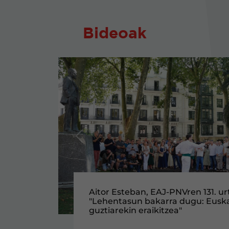
Bideoak
Aurrekoa
EAJ-PNVren Bizkaiko eta Arabako
Kongresuan izan dira gaur, Espai
jarduketa plan zehatz bat eskat
Tren Saihesbideak ukituko dituen