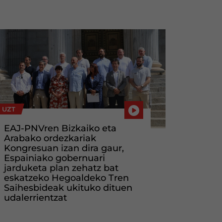
 UZT
EAJ-PNVren Bizkaiko eta
Arabako ordezkariak
Kongresuan izan dira gaur,
Espainiako gobernuari
jarduketa plan zehatz bat
eskatzeko Hegoaldeko Tren
Saihesbideak ukituko dituen
udalerrientzat