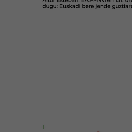
Aitor Esteban, EAJ-PNVren 131. u
dugu: Euskadi bere jende guztiare