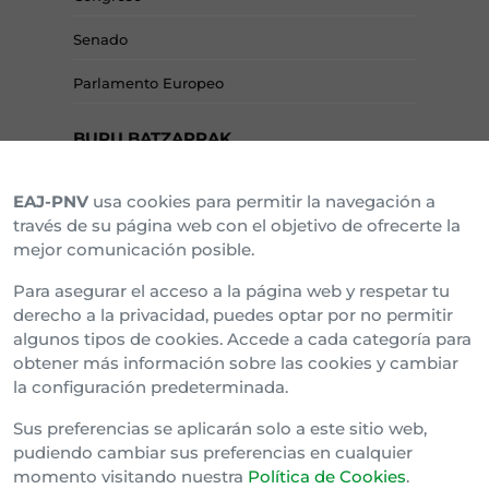
Senado
Parlamento Europeo
BURU BATZARRAK
EAJ-PNV
usa cookies para permitir la navegación a
Araba Buru Batzar
través de su página web con el objetivo de ofrecerte la
mejor comunicación posible.
Bizkai Buru Batzar
Para asegurar el acceso a la página web y respetar tu
Gipuzko Buru Batzar
derecho a la privacidad, puedes optar por no permitir
algunos tipos de cookies. Accede a cada categoría para
Ipar Buru Batzar
obtener más información sobre las cookies y cambiar
la configuración predeterminada.
Napar Buru Batzar
Sus preferencias se aplicarán solo a este sitio web,
pudiendo cambiar sus preferencias en cualquier
momento visitando nuestra
Política de Cookies
.