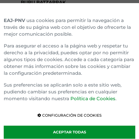
BURU BATZARRAK
EAJ-PNV
usa cookies para permitir la navegación a
Araba Buru Batzar
través de su página web con el objetivo de ofrecerte la
mejor comunicación posible.
Bizkai Buru Batzar
Para asegurar el acceso a la página web y respetar tu
Gipuzko Buru Batzar
derecho a la privacidad, puedes optar por no permitir
algunos tipos de cookies. Accede a cada categoría para
Ipar Buru Batzar
obtener más información sobre las cookies y cambiar
la configuración predeterminada.
Napar Buru Batzar
Sus preferencias se aplicarán solo a este sitio web,
pudiendo cambiar sus preferencias en cualquier
momento visitando nuestra
Política de Cookies
.
CONFIGURACIÓN DE COOKIES
ACEPTAR TODAS