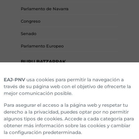
Parlamento de Navarra
Congreso
Senado
Parlamento Europeo
BURU BATZARRAK
EAJ-PNV
usa cookies para permitir la navegación a
Araba Buru Batzar
través de su página web con el objetivo de ofrecerte la
mejor comunicación posible.
Bizkai Buru Batzar
Para asegurar el acceso a la página web y respetar tu
Gipuzko Buru Batzar
derecho a la privacidad, puedes optar por no permitir
algunos tipos de cookies. Accede a cada categoría para
Ipar Buru Batzar
obtener más información sobre las cookies y cambiar
la configuración predeterminada.
Napar Buru Batzar