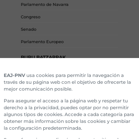
Parlamento de Navarra
Congreso
Senado
Parlamento Europeo
BURU BATZARRAK
EAJ-PNV
usa cookies para permitir la navegación a
Araba Buru Batzar
través de su página web con el objetivo de ofrecerte la
mejor comunicación posible.
Bizkai Buru Batzar
Para asegurar el acceso a la página web y respetar tu
Gipuzko Buru Batzar
derecho a la privacidad, puedes optar por no permitir
algunos tipos de cookies. Accede a cada categoría para
Ipar Buru Batzar
obtener más información sobre las cookies y cambiar
la configuración predeterminada.
Napar Buru Batzar