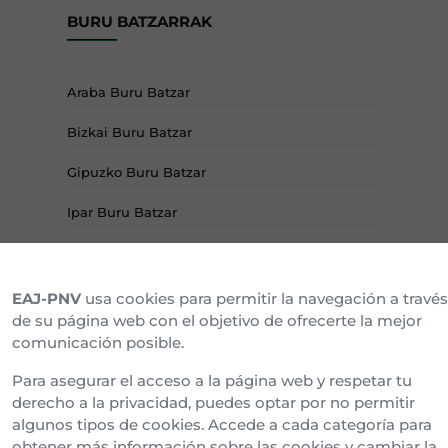
BURU BATZARRAK
Araba Buru Batzar
Bizkai Buru Batzar
Gipuzko Buru Batzar
Ipar Buru Batzar
Napar Buru Batzar
EAJ-PNV
usa cookies para permitir la navegación a través
de su página web con el objetivo de ofrecerte la mejor
comunicación posible.
Para asegurar el acceso a la página web y respetar tu
derecho a la privacidad, puedes optar por no permitir
algunos tipos de cookies. Accede a cada categoría para
obtener más información sobre las cookies y cambiar la