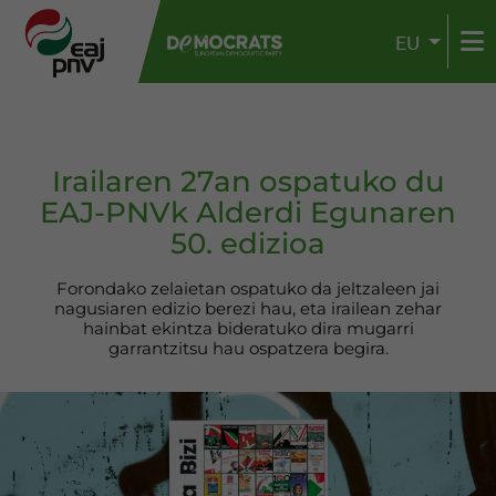
EU
Irailaren 27an ospatuko du
EAJ-PNVk Alderdi Egunaren
50. edizioa
Forondako zelaietan ospatuko da jeltzaleen jai
nagusiaren edizio berezi hau, eta irailean zehar
hainbat ekintza bideratuko dira mugarri
garrantzitsu hau ospatzera begira.