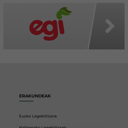
ERAKUNDEAK
Eusko Legebiltzarra
Nafarroako Legebiltzarra