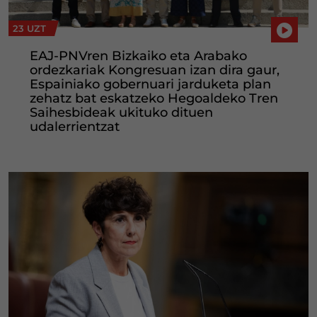
23 UZT
EAJ-PNVren Bizkaiko eta Arabako
ordezkariak Kongresuan izan dira gaur,
Espainiako gobernuari jarduketa plan
zehatz bat eskatzeko Hegoaldeko Tren
Saihesbideak ukituko dituen
udalerrientzat