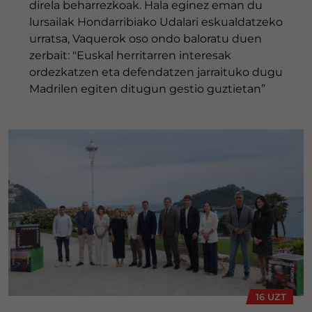
direla beharrezkoak. Hala eginez eman du
lursailak Hondarribiako Udalari eskualdatzeko
urratsa, Vaquerok oso ondo baloratu duen
zerbait: "Euskal herritarren interesak
ordezkatzen eta defendatzen jarraituko dugu
Madrilen egiten ditugun gestio guztietan”
16 UZT