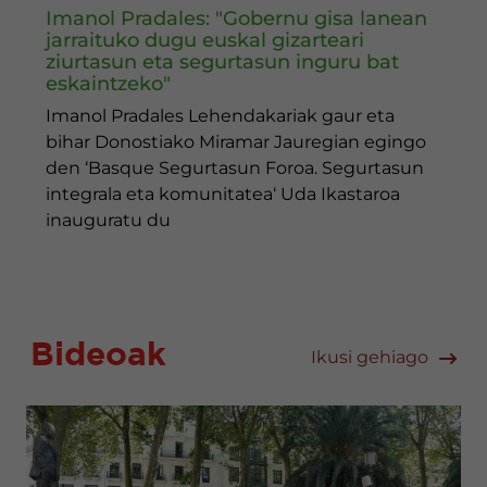
Imanol Pradales: "Gobernu gisa lanean
jarraituko dugu euskal gizarteari
ziurtasun eta segurtasun inguru bat
eskaintzeko"
Imanol Pradales Lehendakariak gaur eta
bihar Donostiako Miramar Jauregian egingo
den ‘Basque Segurtasun Foroa. Segurtasun
integrala eta komunitatea‘ Uda Ikastaroa
inauguratu du
Bideoak
Ikusi gehiago