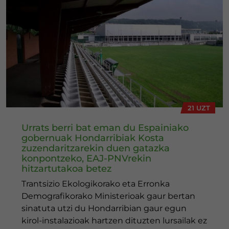
21 UZT
Urrats berri bat eman du Espainiako
gobernuak Hondarribiak Kosta
zuzendaritzarekin duen gatazka
konpontzeko, EAJ-PNVrekin
hitzartutakoa betez
Trantsizio Ekologikorako eta Erronka
Demografikorako Ministerioak gaur bertan
sinatuta utzi du Hondarribian gaur egun
kirol-instalazioak hartzen dituzten lursailak ez