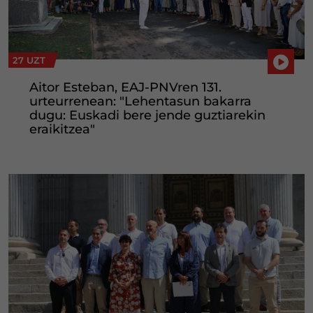
27 UZT
Aitor Esteban, EAJ-PNVren 131.
urteurrenean: "Lehentasun bakarra
dugu: Euskadi bere jende guztiarekin
eraikitzea"