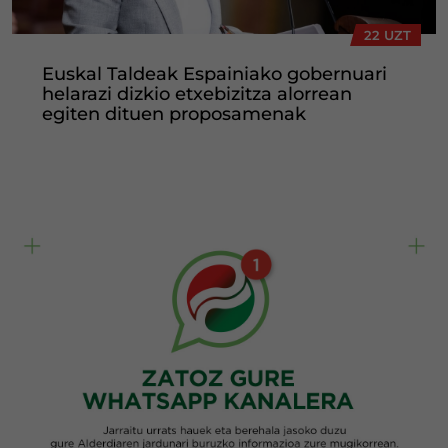
22 UZT
Euskal Taldeak Espainiako gobernuari
helarazi dizkio etxebizitza alorrean
egiten dituen proposamenak