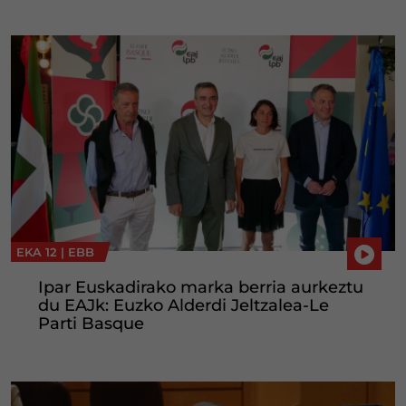
EKA 12 |
EBB
Ipar Euskadirako marka berria aurkeztu
du EAJk: Euzko Alderdi Jeltzalea-Le
Parti Basque