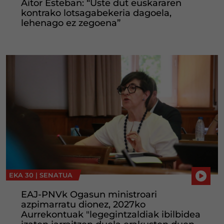
Aitor Esteban: “Uste dut euskararen
kontrako lotsagabekeria dagoela,
lehenago ez zegoena”
EKA 30 |
SENATUA
EAJ-PNVk Ogasun ministroari
azpimarratu dionez, 2027ko
Aurrekontuak "legegintzaldiak ibilbidea