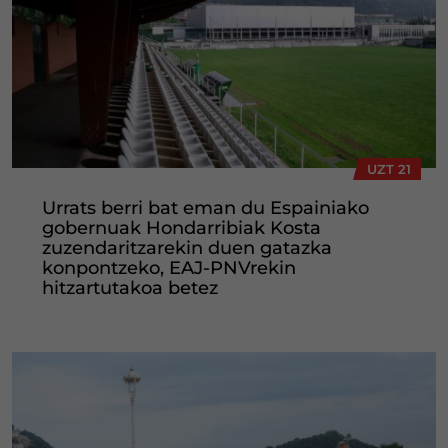
UZT 21
Urrats berri bat eman du Espainiako
gobernuak Hondarribiak Kosta
zuzendaritzarekin duen gatazka
konpontzeko, EAJ-PNVrekin
hitzartutakoa betez