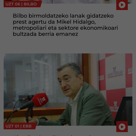
UZT 06 |
BILBO
Bilbo birmoldatzeko lanak gidatzeko
prest agertu da Mikel Hidalgo,
metropoliari eta sektore ekonomikoari
bultzada berria emanez
UZT 01 |
EBB