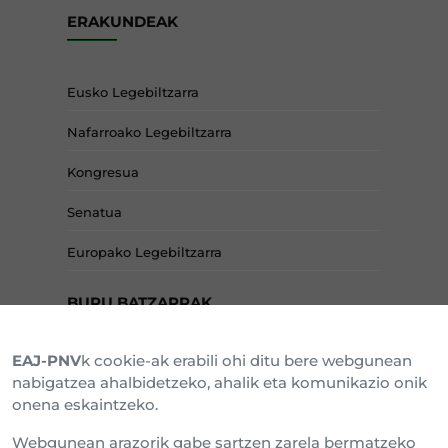
ERAKUNDEAK
Eusko Legebiltzarra
Nafarroako Legebiltzarra
Kongresua
Senatua
Europako Legebiltzarra
BURU BATZARRAK
EAJ-PNV
k cookie-ak erabili ohi ditu bere webgunean
Araba Buru Batzar
nabigatzea ahalbidetzeko, ahalik eta komunikazio onik
onena eskaintzeko.
Bizkai Buru Batzar
Webgunean arazorik gabe sartzen zarela bermatzeko