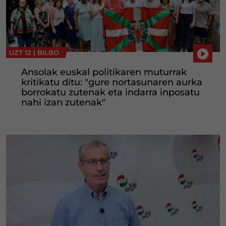
UZT 12 |
BILBO
Ansolak euskal politikaren muturrak
kritikatu ditu: "gure nortasunaren aurka
borrokatu zutenak eta indarra inposatu
nahi izan zutenak"