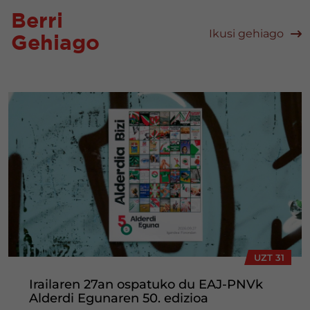
Berri
Ikusi gehiago
Gehiago
UZT 31
Irailaren 27an ospatuko du EAJ-PNVk
Alderdi Egunaren 50. edizioa