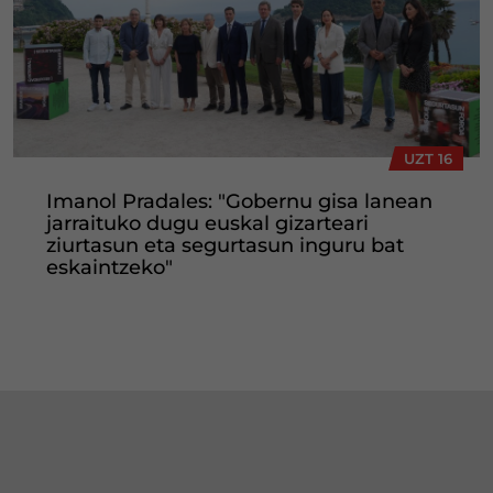
UZT 16
Imanol Pradales: "Gobernu gisa lanean
jarraituko dugu euskal gizarteari
ziurtasun eta segurtasun inguru bat
eskaintzeko"