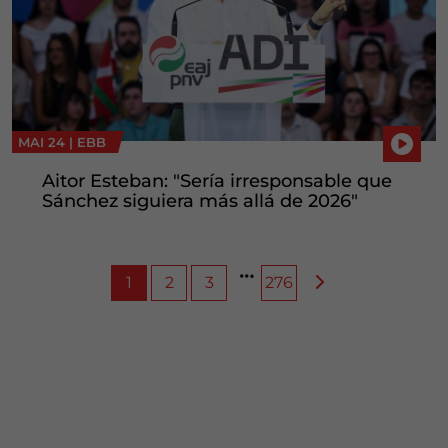
MAI 24 |
EBB
Aitor Esteban: "Sería irresponsable que
Sánchez siguiera más allá de 2026"
1
2
3
276