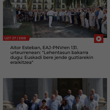
UZT 27 |
EBB
Aitor Esteban, EAJ-PNVren 131.
urteurrenean: "Lehentasun bakarra
dugu: Euskadi bere jende guztiarekin
eraikitzea"