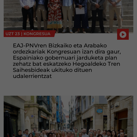
UZT 23 |
KONGRESUA
EAJ-PNVren Bizkaiko eta Arabako
ordezkariak Kongresuan izan dira gaur,
Espainiako gobernuari jarduketa plan
zehatz bat eskatzeko Hegoaldeko Tren
Saihesbideak ukituko dituen
udalerrientzat