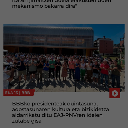
izaten jarraitzen duela erakusten duen
mekanismo bakarra dira"
EKA 13 |
BBB
BBBko presidenteak duintasuna,
adostasunaren kultura eta bizikidetza
aldarrikatu ditu EAJ-PNVren ideien
zutabe gisa