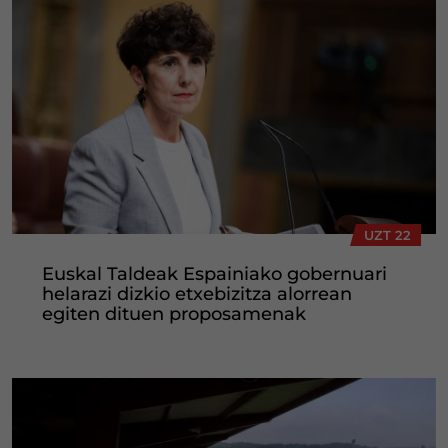
UZT 22
Euskal Taldeak Espainiako gobernuari
helarazi dizkio etxebizitza alorrean
egiten dituen proposamenak