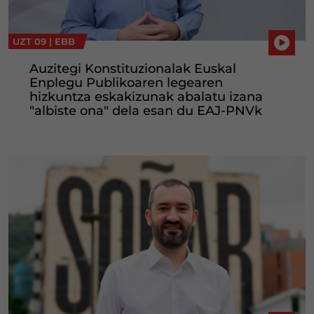
UZT 09 |
EBB
Auzitegi Konstituzionalak Euskal
Enplegu Publikoaren legearen
hizkuntza eskakizunak abalatu izana
"albiste ona" dela esan du EAJ-PNVk