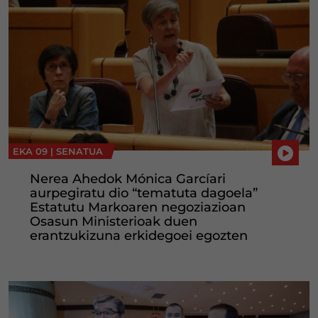
EKA 09 |
SENATUA
Nerea Ahedok Mónica Garcíari
aurpegiratu dio “tematuta dagoela”
Estatutu Markoaren negoziazioan
Osasun Ministerioak duen
erantzukizuna erkidegoei egozten