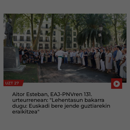
UZT 27
Aitor Esteban, EAJ-PNVren 131.
urteurrenean: "Lehentasun bakarra
dugu: Euskadi bere jende guztiarekin
eraikitzea"