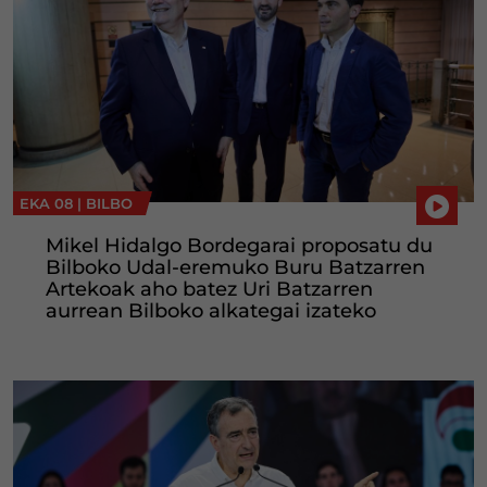
EKA 08 |
BILBO
Mikel Hidalgo Bordegarai proposatu du
Bilboko Udal-eremuko Buru Batzarren
Artekoak aho batez Uri Batzarren
aurrean Bilboko alkategai izateko