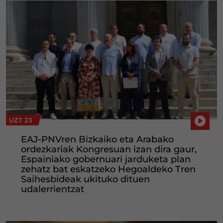
UZT 23
EAJ-PNVren Bizkaiko eta Arabako
ordezkariak Kongresuan izan dira gaur,
Espainiako gobernuari jarduketa plan
zehatz bat eskatzeko Hegoaldeko Tren
Saihesbideak ukituko dituen
udalerrientzat