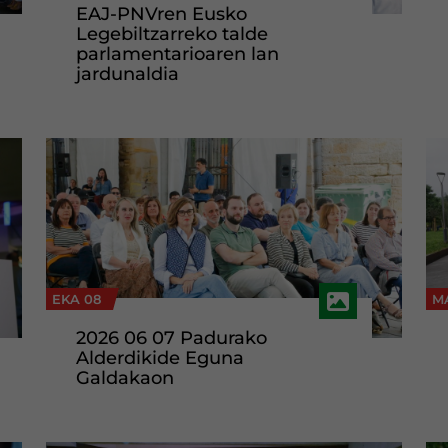
EAJ-PNVren Eusko
Legebiltzarreko talde
parlamentarioaren lan
jardunaldia
EKA 08
MA
2026 06 07 Padurako
Alderdikide Eguna
Galdakaon