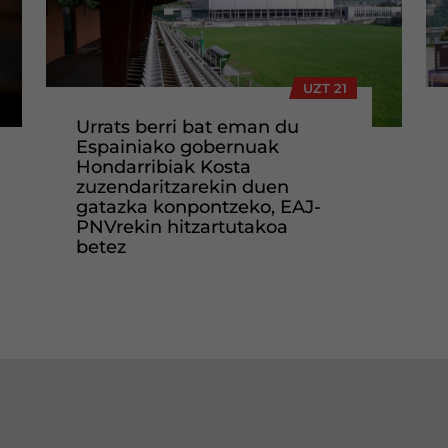
UZT 21
Urrats berri bat eman du
Espainiako gobernuak
Hondarribiak Kosta
zuzendaritzarekin duen
gatazka konpontzeko, EAJ-
PNVrekin hitzartutakoa
betez