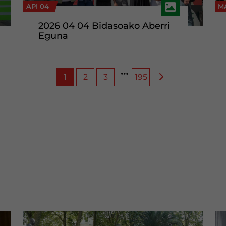
API 04
M
2026 04 04 Bidasoako Aberri
Eguna
1
2
3
195