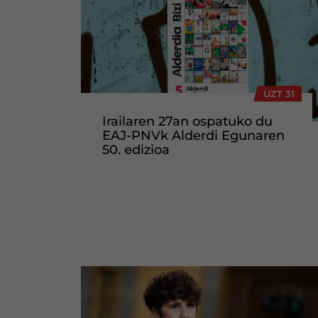
UZT 31
Irailaren 27an ospatuko du
EAJ-PNVk Alderdi Egunaren
50. edizioa