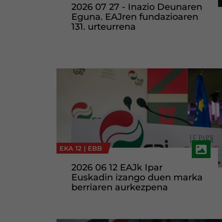
2026 07 27 - Inazio Deunaren
Eguna. EAJren fundazioaren
131. urteurrena
EKA 12 |
EBB
2026 06 12 EAJk Ipar
Euskadin izango duen marka
berriaren aurkezpena