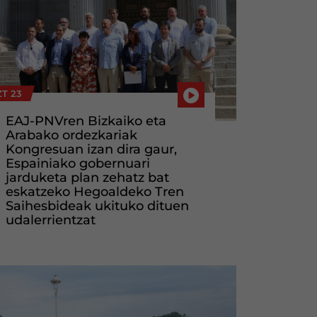
T 23
EAJ-PNVren Bizkaiko eta
Arabako ordezkariak
Kongresuan izan dira gaur,
Espainiako gobernuari
jarduketa plan zehatz bat
eskatzeko Hegoaldeko Tren
Saihesbideak ukituko dituen
udalerrientzat