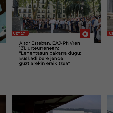
UZT 27
UZ
Aitor Esteban, EAJ-PNVren
131. urteurrenean:
"Lehentasun bakarra dugu:
Euskadi bere jende
guztiarekin eraikitzea"