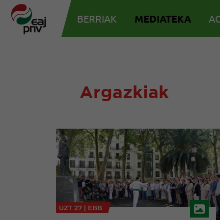
BERRIAK
MEDIATEKA
AG
Argazkiak
UZT 27 |
EBB