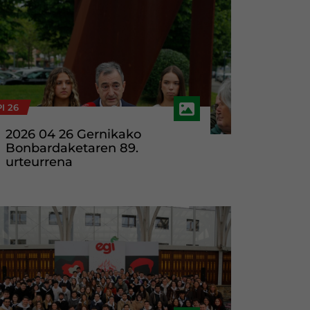
I 26
2026 04 26 Gernikako
Bonbardaketaren 89.
urteurrena