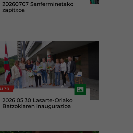
20260707 Sanferminetako
zapitxoa
I 30
2026 05 30 Lasarte-Oriako
Batzokiaren inaugurazioa