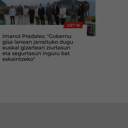
UZT 16
Imanol Pradales: "Gobernu
gisa lanean jarraituko dugu
euskal gizarteari ziurtasun
eta segurtasun inguru bat
eskaintzeko"