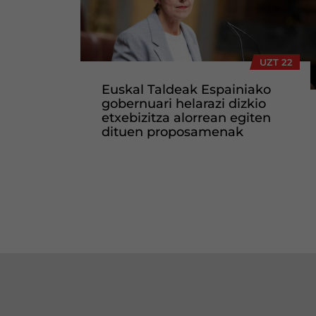
UZT 22
Euskal Taldeak Espainiako
gobernuari helarazi dizkio
etxebizitza alorrean egiten
dituen proposamenak