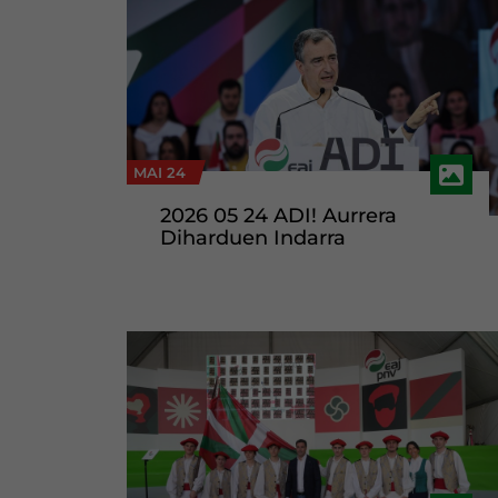
MAI 24
2026 05 24 ADI! Aurrera
Diharduen Indarra