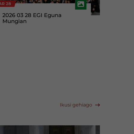
AR 28
2026 03 28 EGI Eguna
Mungian
Ikusi gehiago