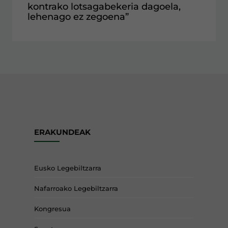
kontrako lotsagabekeria dagoela,
lehenago ez zegoena”
ERAKUNDEAK
Eusko Legebiltzarra
Nafarroako Legebiltzarra
Kongresua