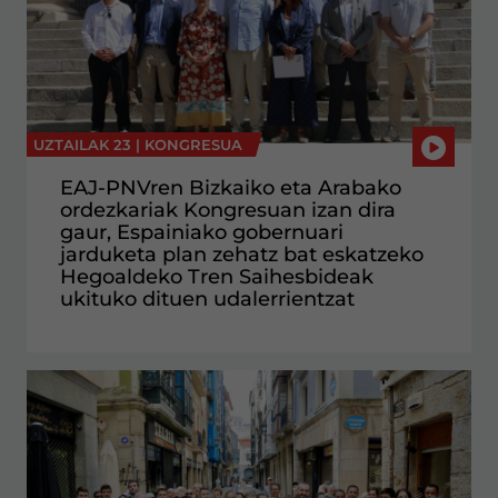
UZTAILAK 23 |
KONGRESUA
EAJ-PNVren Bizkaiko eta Arabako
ordezkariak Kongresuan izan dira
gaur, Espainiako gobernuari
jarduketa plan zehatz bat eskatzeko
Hegoaldeko Tren Saihesbideak
ukituko dituen udalerrientzat