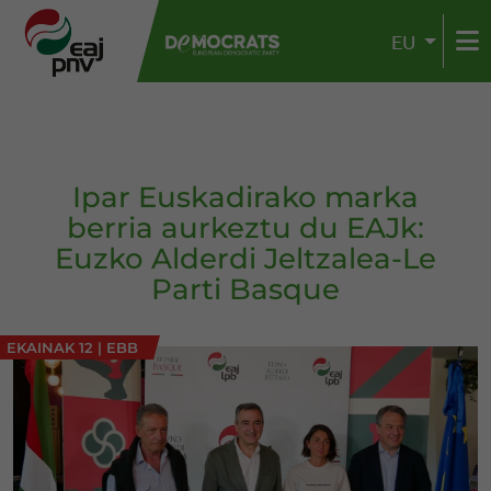
EU
Ipar Euskadirako marka
berria aurkeztu du EAJk:
Euzko Alderdi Jeltzalea-Le
Parti Basque
EKAINAK 12
|
EBB