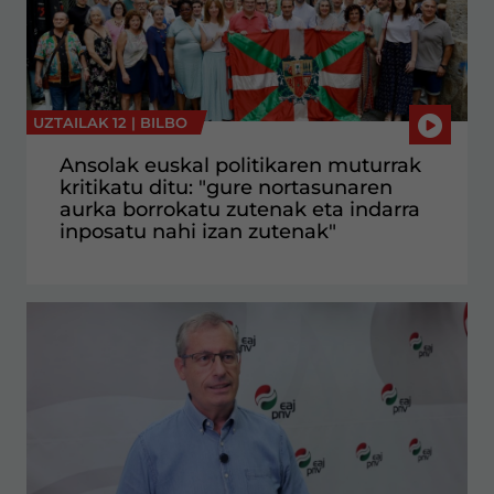
UZTAILAK 12 |
BILBO
Ansolak euskal politikaren muturrak
kritikatu ditu: "gure nortasunaren
aurka borrokatu zutenak eta indarra
inposatu nahi izan zutenak"