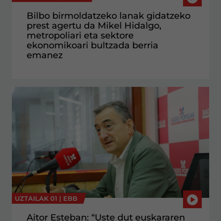
Bilbo birmoldatzeko lanak gidatzeko
prest agertu da Mikel Hidalgo,
metropoliari eta sektore
ekonomikoari bultzada berria
emanez
UZTAILAK 01 |
EBB
Aitor Esteban: “Uste dut euskararen