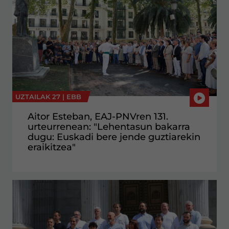
UZTAILAK 27 |
EBB
Aitor Esteban, EAJ-PNVren 131.
urteurrenean: "Lehentasun bakarra
dugu: Euskadi bere jende guztiarekin
eraikitzea"