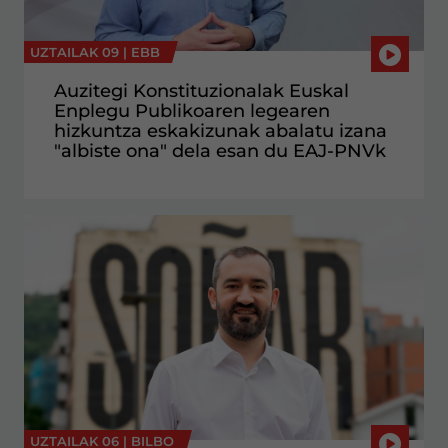
UZTAILAK 09 |
EBB
Auzitegi Konstituzionalak Euskal
Enplegu Publikoaren legearen
hizkuntza eskakizunak abalatu izana
"albiste ona" dela esan du EAJ-PNVk
UZTAILAK 06 |
BILBO