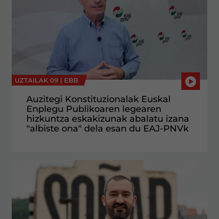
UZTAILAK 09 |
EBB
Auzitegi Konstituzionalak Euskal
Enplegu Publikoaren legearen
hizkuntza eskakizunak abalatu izana
"albiste ona" dela esan du EAJ-PNVk