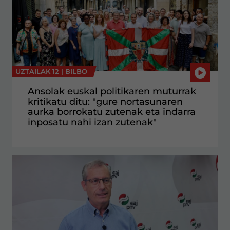
UZTAILAK 12 |
BILBO
Ansolak euskal politikaren muturrak
kritikatu ditu: "gure nortasunaren
aurka borrokatu zutenak eta indarra
inposatu nahi izan zutenak"