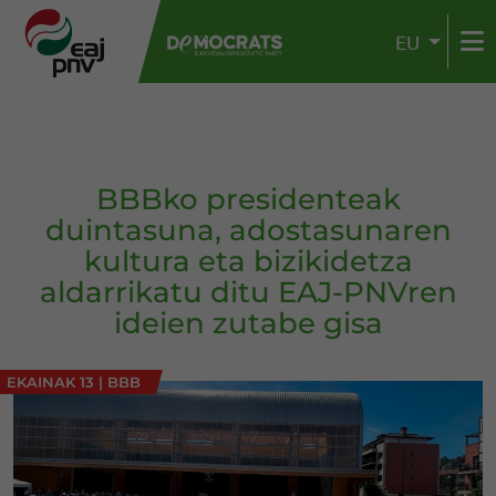
EU
BBBko presidenteak
duintasuna, adostasunaren
kultura eta bizikidetza
aldarrikatu ditu EAJ-PNVren
ideien zutabe gisa
EKAINAK 13
|
BBB