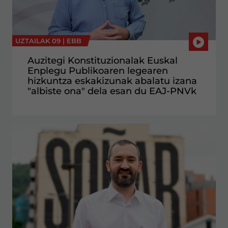
UZTAILAK 09 |
EBB
Auzitegi Konstituzionalak Euskal
Enplegu Publikoaren legearen
hizkuntza eskakizunak abalatu izana
"albiste ona" dela esan du EAJ-PNVk