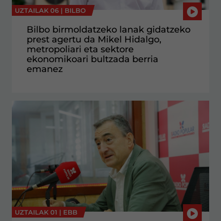
UZTAILAK 06 |
BILBO
Bilbo birmoldatzeko lanak gidatzeko
prest agertu da Mikel Hidalgo,
metropoliari eta sektore
ekonomikoari bultzada berria
emanez
UZTAILAK 01 |
EBB