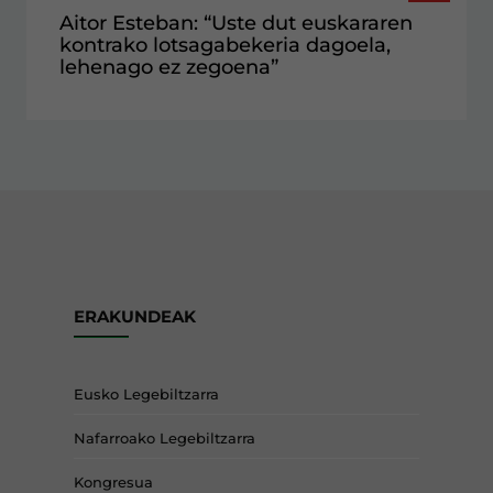
Aitor Esteban: “Uste dut euskararen
kontrako lotsagabekeria dagoela,
lehenago ez zegoena”
ERAKUNDEAK
Eusko Legebiltzarra
Nafarroako Legebiltzarra
Kongresua