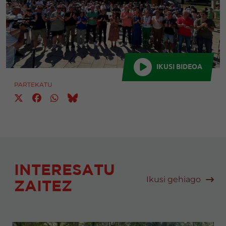
IKUSI BIDEOA
PARTEKATU
INTERESATU
Ikusi gehiago
ZAITEZ