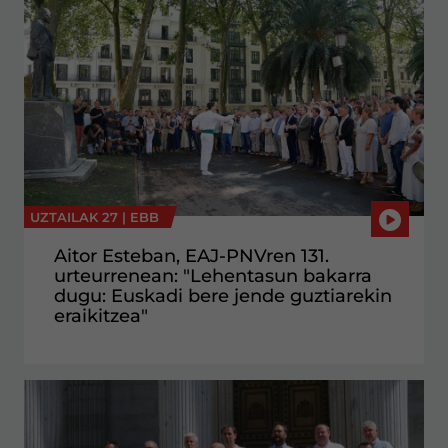
UZTAILAK 27 |
EBB
Aitor Esteban, EAJ-PNVren 131.
urteurrenean: "Lehentasun bakarra
dugu: Euskadi bere jende guztiarekin
eraikitzea"