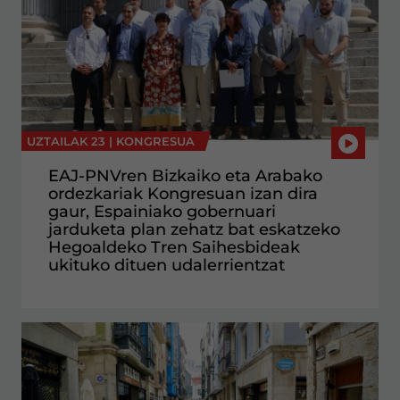
UZTAILAK 23 |
KONGRESUA
EAJ-PNVren Bizkaiko eta Arabako
ordezkariak Kongresuan izan dira
gaur, Espainiako gobernuari
jarduketa plan zehatz bat eskatzeko
Hegoaldeko Tren Saihesbideak
ukituko dituen udalerrientzat