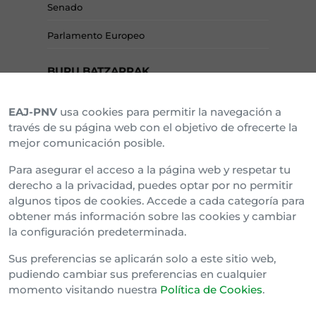
Senado
Parlamento Europeo
BURU BATZARRAK
EAJ-PNV
usa cookies para permitir la navegación a
Araba Buru Batzar
través de su página web con el objetivo de ofrecerte la
mejor comunicación posible.
Bizkai Buru Batzar
Para asegurar el acceso a la página web y respetar tu
Gipuzko Buru Batzar
derecho a la privacidad, puedes optar por no permitir
algunos tipos de cookies. Accede a cada categoría para
Ipar Buru Batzar
obtener más información sobre las cookies y cambiar
la configuración predeterminada.
Napar Buru Batzar
Sus preferencias se aplicarán solo a este sitio web,
pudiendo cambiar sus preferencias en cualquier
momento visitando nuestra
Política de Cookies
.