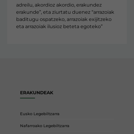
adreilu, akordioz akordio, erakundez
erakunde”, eta ziurtatu duenez “arrazoiak
baditugu ospatzeko, arrazoiak exijitzeko
eta arrazoiak ilusioz beteta egoteko”
ERAKUNDEAK
Eusko Legebiltzarra
Nafarroako Legebiltzarra