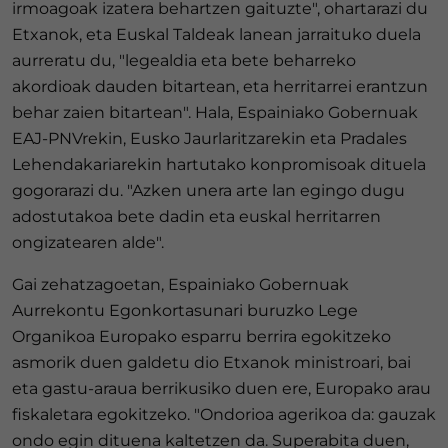
irmoagoak izatera behartzen gaituzte", ohartarazi du
Etxanok, eta Euskal Taldeak lanean jarraituko duela
aurreratu du, "legealdia eta bete beharreko
akordioak dauden bitartean, eta herritarrei erantzun
behar zaien bitartean". Hala, Espainiako Gobernuak
EAJ-PNVrekin, Eusko Jaurlaritzarekin eta Pradales
Lehendakariarekin hartutako konpromisoak dituela
gogorarazi du. "Azken unera arte lan egingo dugu
adostutakoa bete dadin eta euskal herritarren
ongizatearen alde".
Gai zehatzagoetan, Espainiako Gobernuak
Aurrekontu Egonkortasunari buruzko Lege
Organikoa Europako esparru berrira egokitzeko
asmorik duen galdetu dio Etxanok ministroari, bai
eta gastu-araua berrikusiko duen ere, Europako arau
fiskaletara egokitzeko. "Ondorioa agerikoa da: gauzak
ondo egin dituena kaltetzen da. Superabita duen,