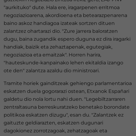
"aurkituko" dute. Hala ere, iragarpenen erritmoa
negoziazioarena, akordioena eta betearazpenarena
baino askoz handiagoa izateak sortzen dituen
zalantzez ohartarazi dio. "Zure jarrera baloratzen
dugu, baina zugandik espero duguna ez dira iragarki
handiak, baizik eta zehaztapenak, egutegiak,
negoziazioa eta emaitzak". Horren harira,
"hauteskunde-kanpainako lehen ekitaldia izango
ote den" zalantza azaldu dio ministroari.
Tramite horiek gainditzeak gehiengo parlamentarioa
eskatzen duela gogorarazi ostean, Etxanok Españari
galdetu dio nola lortu nahi duen. "Legebiltzarraren
zentraltasuna berreskuratzeko benetako borondate
politikoa eskatzen dizugu", esan du. "Zalantzek ez
gaituzte geldiarazten, eskatzen dugunari
dagokionez zorrotzagoak, zehatzagoak eta