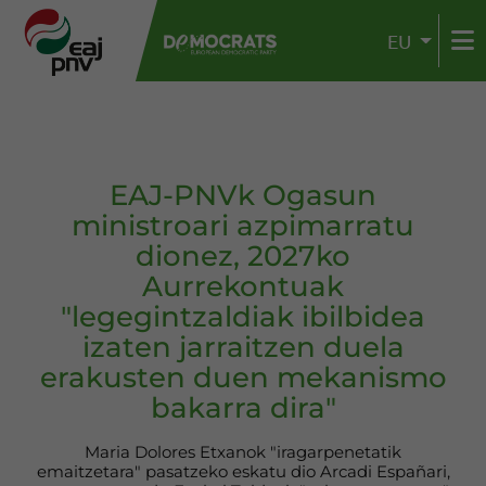
EU
EAJ-PNVk Ogasun
ministroari azpimarratu
dionez, 2027ko
Aurrekontuak
"legegintzaldiak ibilbidea
izaten jarraitzen duela
erakusten duen mekanismo
bakarra dira"
Maria Dolores Etxanok "iragarpenetatik
emaitzetara" pasatzeko eskatu dio Arcadi Españari,