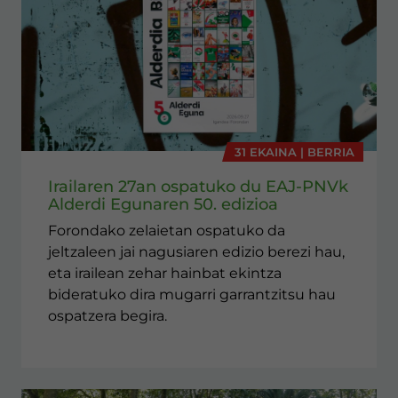
31 EKAINA | BERRIA
Irailaren 27an ospatuko du EAJ-PNVk
Alderdi Egunaren 50. edizioa
Forondako zelaietan ospatuko da
jeltzaleen jai nagusiaren edizio berezi hau,
eta irailean zehar hainbat ekintza
bideratuko dira mugarri garrantzitsu hau
ospatzera begira.