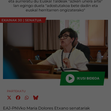
eta aurreratu du Euskal Taldeak "azken unera arte"
lan egingo duela "adostutakoa bete dadin eta
euskal herritarren ongizaterako"
EKAINAK 30
|
SENATUA
IKUSI BIDEOA
PARTEKATU
EAJ-PNVko Maria Dolores Etxano senatariak