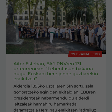
27 EKAINA | EBB
Aitor Esteban, EAJ-PNVren 131.
urteurrenean: "Lehentasun bakarra
dugu: Euskadi bere jende guztiarekin
eraikitzea"
Alderdia 1895ko uztailaren 31n sortu zela
gogoratzeko egin den ekitaldian, EBBren
presidenteak nabarmendu du alderdi
jeltzaleak hamahiru hamarkada
daramatzala Herri hau eraikitzen “adreiluz