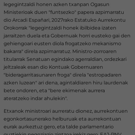
legegintzaldi honen azken txanpan Ogasun
Ministerioak duen "funtsezko" papera azpimarratu
dio Arcadi Españari, 2027rako Estatuko Aurrekontu
Orokorrak "legegintzaldi honek ibilbidea izaten
jarraitzen duela eta Gobernuak horri eusteko gai den
gehiengoari eusten diola frogatzeko mekanismo
bakarra" direla azpimarratuz. Ministro-zorroaren
titularrak Senatuan egindako agerraldian, ordezkari
jeltzaleak esan dio Kontuak Gobernuaren
"bideragarritasunaren froga" direla "estropadaren
azken luzean" ari dena, agintaldiaren hiru laurdenak
bete ondoren, eta "bere ekimenak aurrera
ateratzeko indar ahulekin".
Etxanok ministroari aurreratu dionez, aurrekontuen
egonkortasunerako helburuak eta aurrekontuan
eurak aurkeztuz gero, eta talde parlamentario
guztiekin negoziazio zintzoa irekiz gero, EAJ-PNV