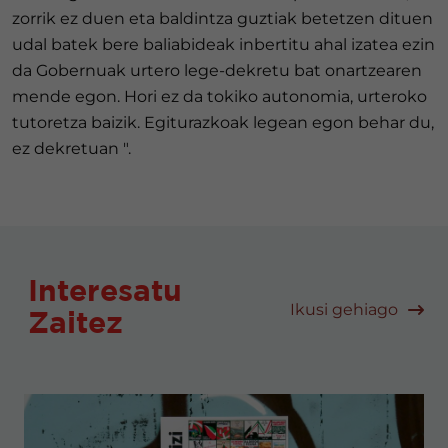
zorrik ez duen eta baldintza guztiak betetzen dituen
udal batek bere baliabideak inbertitu ahal izatea ezin
da Gobernuak urtero lege-dekretu bat onartzearen
mende egon. Hori ez da tokiko autonomia, urteroko
tutoretza baizik. Egiturazkoak legean egon behar du,
ez dekretuan ".
Interesatu
Ikusi gehiago
Zaitez