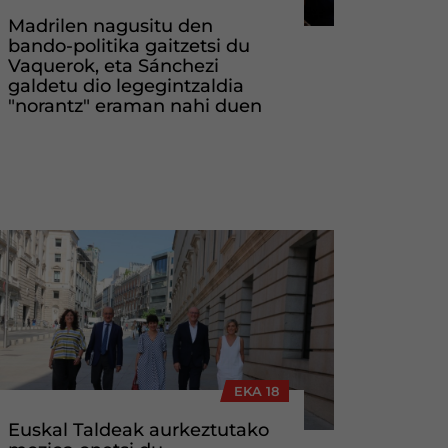
Madrilen nagusitu den
bando-politika gaitzetsi du
Vaquerok, eta Sánchezi
galdetu dio legegintzaldia
"norantz" eraman nahi duen
EKA 18
Euskal Taldeak aurkeztutako