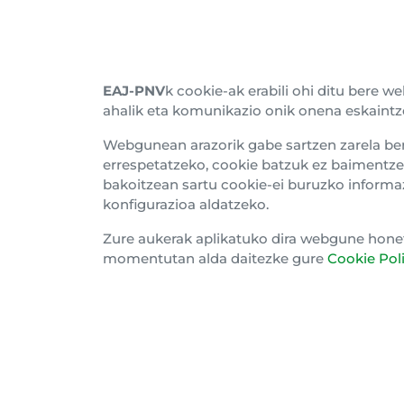
Gure Egoitzak
Barn
Alderdikidetu
Histo
EAJ-PNV
k cookie-ak erabili ohi ditu bere 
ahalik eta komunikazio onik onena eskaintz
Harpidetu buletinera
Batz
Webgunean arazorik gabe sartzen zarela be
Gard
errespetatzeko, cookie batzuk ez baimentze
bakoitzean sartu cookie-ei buruzko informaz
Euzk
konfigurazioa aldatzeko.
Zure aukerak aplikatuko dira webgune honeta
momentutan alda daitezke gure
Cookie Poli