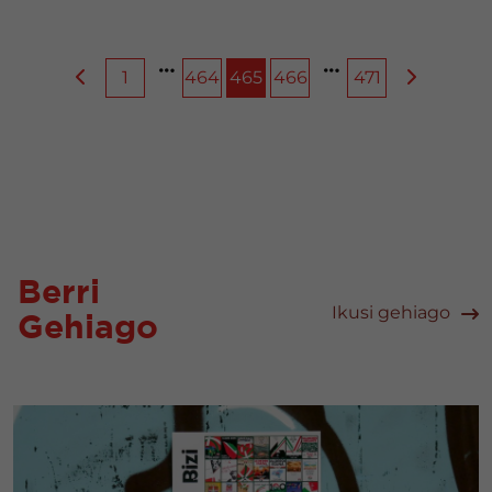
1
464
465
466
471
Berri
Ikusi gehiago
Gehiago