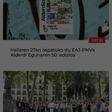
UZT 31
Irailaren 27an ospatuko du EAJ-PNVk
Alderdi Egunaren 50. edizioa