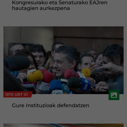
Kongresurako eta Senaturako EAJren
hautagien aurkezpena
1970 URT 01
Gure Instituzioak defendatzen