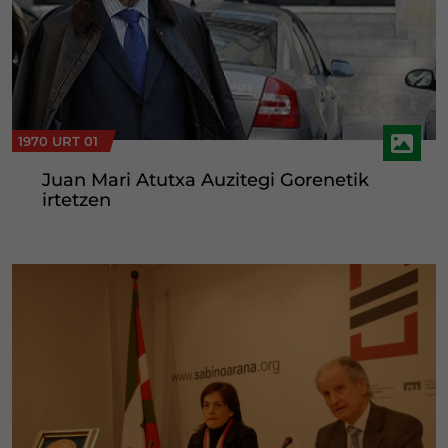
1970 URT 01
Juan Mari Atutxa Auzitegi Gorenetik
irtetzen