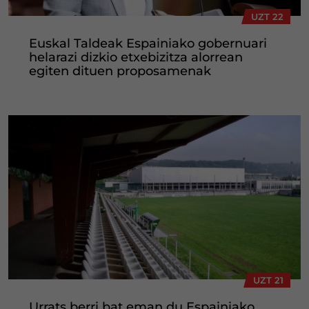
UZT 22
Euskal Taldeak Espainiako gobernuari
helarazi dizkio etxebizitza alorrean
egiten dituen proposamenak
UZT 21
Urrats berri bat eman du Espainiako