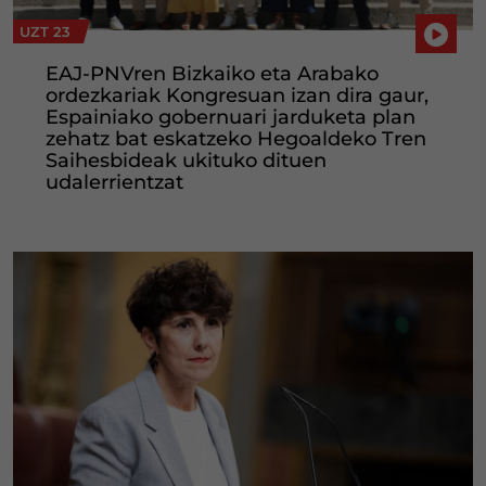
UZT 23
EAJ-PNVren Bizkaiko eta Arabako
ordezkariak Kongresuan izan dira gaur,
Espainiako gobernuari jarduketa plan
zehatz bat eskatzeko Hegoaldeko Tren
Saihesbideak ukituko dituen
udalerrientzat