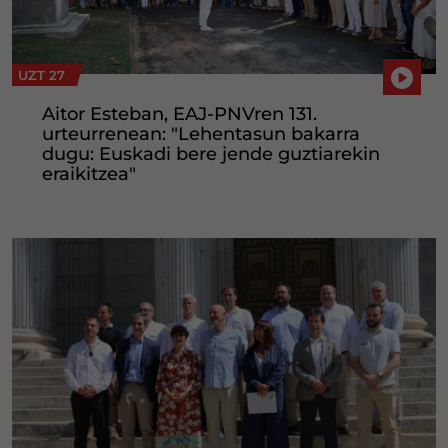
UZT 27
Aitor Esteban, EAJ-PNVren 131.
urteurrenean: "Lehentasun bakarra
dugu: Euskadi bere jende guztiarekin
eraikitzea"