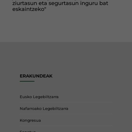
ziurtasun eta segurtasun inguru bat
eskaintzeko"
ERAKUNDEAK
Eusko Legebiltzarra
Nafarroako Legebiltzarra
Kongresua