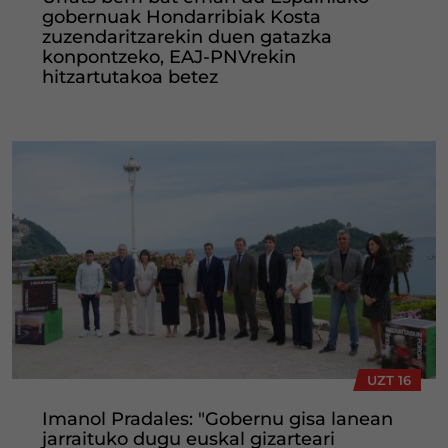
gobernuak Hondarribiak Kosta
zuzendaritzarekin duen gatazka
konpontzeko, EAJ-PNVrekin
hitzartutakoa betez
UZT 16
Imanol Pradales: "Gobernu gisa lanean
jarraituko dugu euskal gizarteari