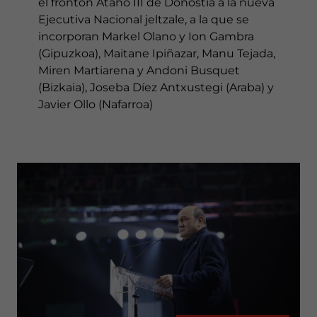
el frontón Atano III de Donostia a la nueva
Ejecutiva Nacional jeltzale, a la que se
incorporan Markel Olano y Ion Gambra
(Gipuzkoa), Maitane Ipiñazar, Manu Tejada,
Miren Martiarena y Andoni Busquet
(Bizkaia), Joseba Díez Antxustegi (Araba) y
Javier Ollo (Nafarroa)