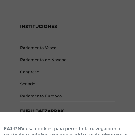
INSTITUCIONES
Parlamento Vasco
Parlamento de Navarra
Congreso
Senado
Parlamento Europeo
BURU BATZARRAK
EAJ-PNV
usa cookies para permitir la navegación a
Araba Buru Batzar