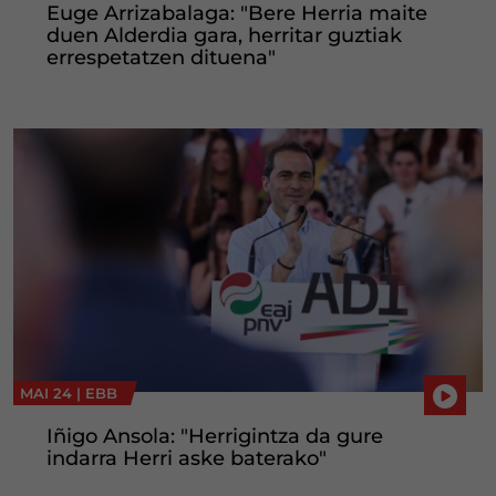
Euge Arrizabalaga: "Bere Herria maite
duen Alderdia gara, herritar guztiak
errespetatzen dituena"
MAI 24 |
EBB
Iñigo Ansola: "Herrigintza da gure
indarra Herri aske baterako"