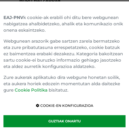
BURU BATZARRAK
EAJ-PNV
k cookie-ak erabili ohi ditu bere webgunean
Araba Buru Batzar
nabigatzea ahalbidetzeko, ahalik eta komunikazio onik
onena eskaintzeko.
Bizkai Buru Batzar
Webgunean arazorik gabe sartzen zarela bermatzeko
Gipuzko Buru Batzar
eta zure pribatutasuna errespetatzeko, cookie batzuk
ez baimentzea erabaki dezakezu. Kategoria bakoitzean
Ipar Buru Batzar
sartu cookie-ei buruzko informazio gehiago jasotzeko
eta aldez aurretik konfigurazioa aldatzeko.
Napar Buru Batzar
Zure aukerak aplikatuko dira webgune honetan soilik,
eta aukera horiek edozein momentutan alda daitezke
gure
Cookie Politika
bisitatuz.
COOKIE-EN KONFIGURAZIOA
GUZTIAK ONARTU