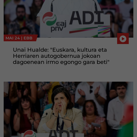
MAI 24 |
EBB
Unai Hualde: "Euskara, kultura eta
Herriaren autogobernua jokoan
dagoenean irmo egongo gara beti"