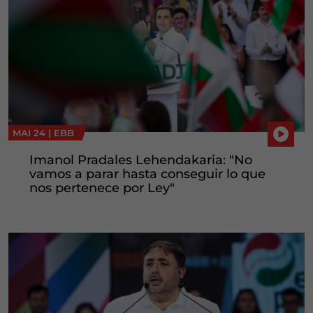
MAI 24 |
EBB
Imanol Pradales Lehendakaria: "No
vamos a parar hasta conseguir lo que
nos pertenece por Ley"