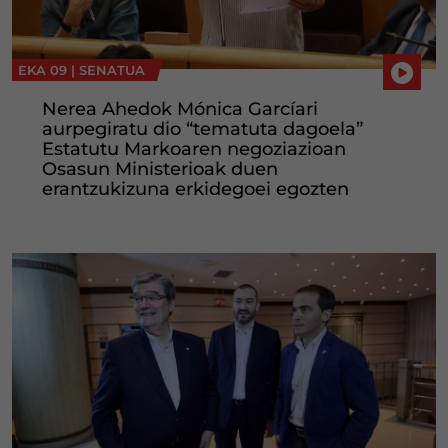
EKA 09 |
SENATUA
Nerea Ahedok Mónica Garcíari
aurpegiratu dio “tematuta dagoela”
Estatutu Markoaren negoziazioan
Osasun Ministerioak duen
erantzukizuna erkidegoei egozten