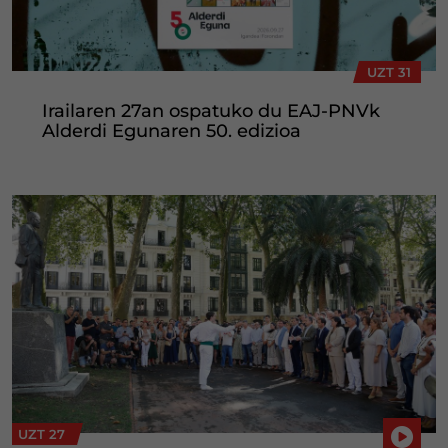
UZT 31
Irailaren 27an ospatuko du EAJ-PNVk
Alderdi Egunaren 50. edizioa
UZT 27