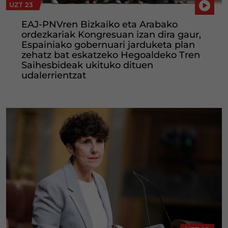
UZT 23
EAJ-PNVren Bizkaiko eta Arabako
ordezkariak Kongresuan izan dira gaur,
Espainiako gobernuari jarduketa plan
zehatz bat eskatzeko Hegoaldeko Tren
Saihesbideak ukituko dituen
udalerrientzat