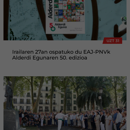
UZT 31
Irailaren 27an ospatuko du EAJ-PNVk
Alderdi Egunaren 50. edizioa