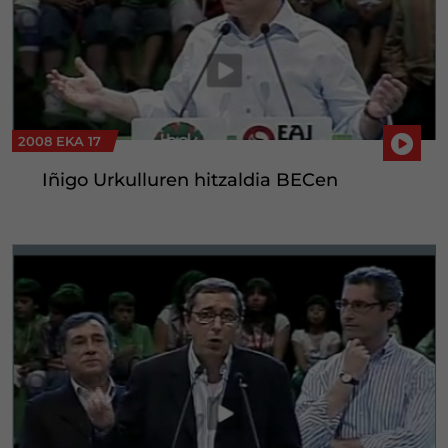
2008 EKA 17
Iñigo Urkulluren hitzaldia BECen