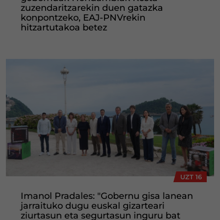
zuzendaritzarekin duen gatazka
konpontzeko, EAJ-PNVrekin
hitzartutakoa betez
UZT 16
Imanol Pradales: "Gobernu gisa lanean
jarraituko dugu euskal gizarteari
ziurtasun eta segurtasun inguru bat