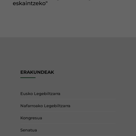
eskaintzeko"
ERAKUNDEAK
Eusko Legebiltzarra
Nafarroako Legebiltzarra
Kongresua
Senatua