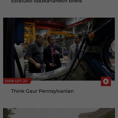
Estatuko Idazkariarekin bilera
2008 UZT 22
Think Gaur Pennsylvanian