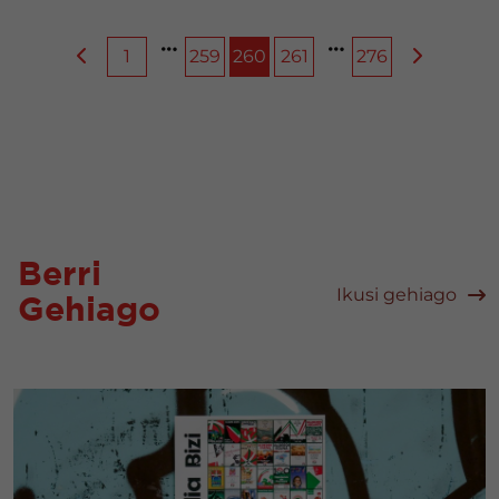
1
259
260
261
276
Berri
Ikusi gehiago
Gehiago