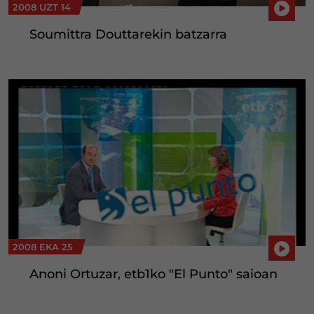
2008 UZT 14
Soumittra Douttarekin batzarra
2008 EKA 25
Anoni Ortuzar, etb1ko "El Punto" saioan