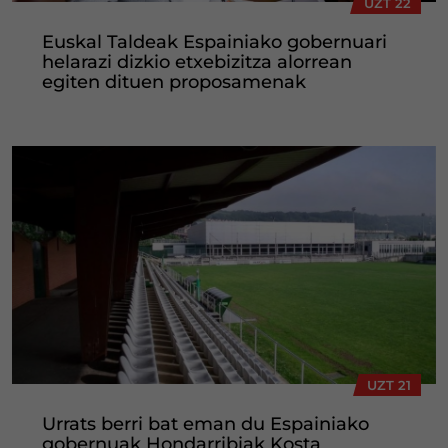
UZT 22
Euskal Taldeak Espainiako gobernuari
helarazi dizkio etxebizitza alorrean
egiten dituen proposamenak
UZT 21
Urrats berri bat eman du Espainiako
gobernuak Hondarribiak Kosta