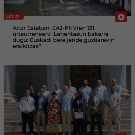
UZT 27
Aitor Esteban, EAJ-PNVren 131.
urteurrenean: "Lehentasun bakarra
dugu: Euskadi bere jende guztiarekin
eraikitzea"