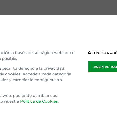
OCE EAJ-PNV
INSTITUCIONES
ización interna
Parlamento Vasco
ria e ideología
Parlamento de Navarra
ación a través de su página web con el
CONFIGURACIÓ
 posible.
blea general
Congreso
ACEPTAR TO
spetar tu derecho a la privacidad,
sparencia
Senado
 de cookies. Accede a cada categoría
kies y cambiar la configuración
o Gaztedi
Parlamento Europeo
tio web, pudiendo cambiar sus
do nuestra
Política de Cookies
.