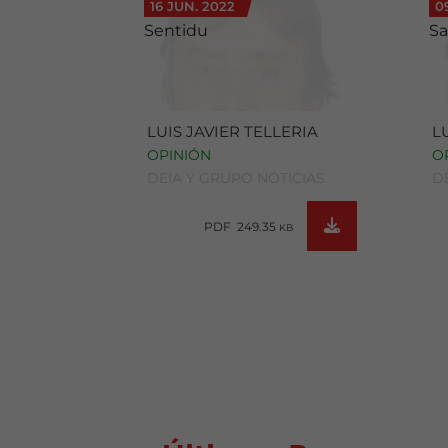
16 JUN. 2022
0
Sentidu
S
LUIS JAVIER TELLERIA
L
OPINIÓN
O
DEIA Y GRUPO NOTICIAS
D
PDF 249.35
KB