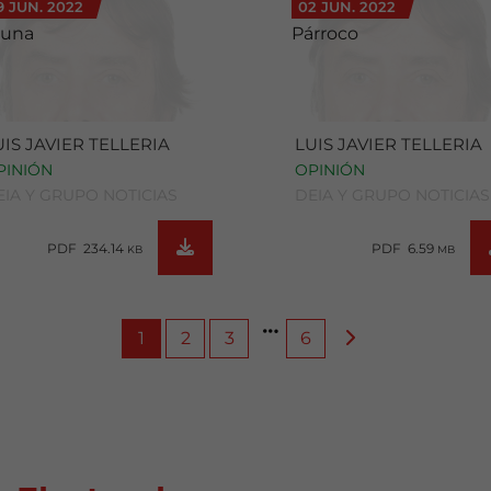
9 JUN. 2022
02 JUN. 2022
auna
Párroco
UIS JAVIER TELLERIA
LUIS JAVIER TELLERIA
PINIÓN
OPINIÓN
EIA Y GRUPO NOTICIAS
DEIA Y GRUPO NOTICIAS
PDF 234.14
PDF 6.59
KB
MB
1
2
3
6