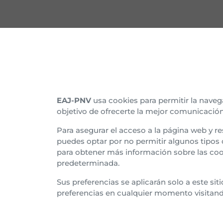
CONTACTO
CON
Nuestras sedes
Organ
Afíliate
Histo
EAJ-PNV
usa cookies para permitir la naveg
objetivo de ofrecerte la mejor comunicación
Suscríbete al boletín
Asam
Para asegurar el acceso a la página web y re
Tran
puedes optar por no permitir algunos tipos
para obtener más información sobre las coo
Euzk
predeterminada.
Sus preferencias se aplicarán solo a este si
preferencias en cualquier momento visitan