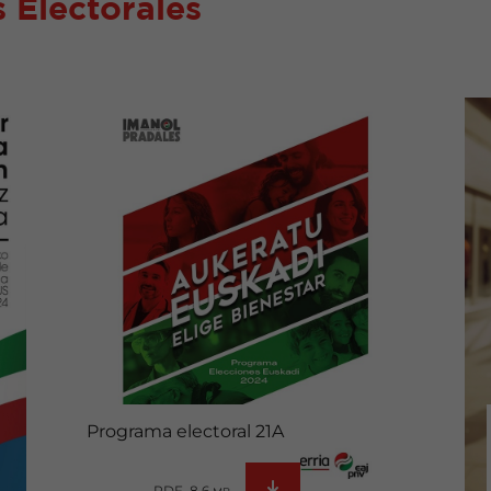
 Electorales
Programa electoral 21A
PDF 8.6