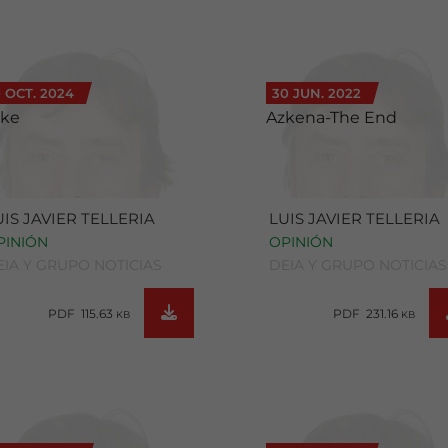
0 OCT. 2024
30 JUN. 2022
ake
Azkena-The End
UIS JAVIER TELLERIA
LUIS JAVIER TELLERIA
PINIÓN
OPINIÓN
EIA Y GRUPO NOTICIAS
DEIA Y GRUPO NOTICIAS
PDF 115.63
PDF 231.16
KB
KB