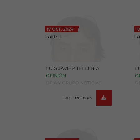
17 OCT. 2024
1
Fake II
F
LUIS JAVIER TELLERIA
L
OPINIÓN
O
DEIA Y GRUPO NOTICIAS
D
PDF 120.07
KB