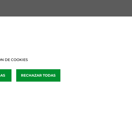
BURU BATZARRAK
Araba Buru Batzar
Bizkai Buru Batzar
N DE COOKIES
Gipuzko Buru Batzar
DAS
RECHAZAR TODAS
Ipar Buru Batzar
Napar Buru Batzar