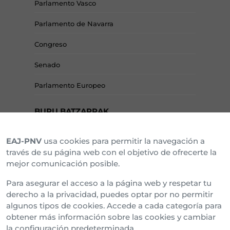
Parlamento Vasco
Parlamento de Navarra
Congreso
Senado
Parlamento Europeo
BURU BATZARRAK
EAJ-PNV
usa cookies para permitir la navegación a
Araba Buru Batzar
través de su página web con el objetivo de ofrecerte la
mejor comunicación posible.
Bizkai Buru Batzar
Para asegurar el acceso a la página web y respetar tu
Gipuzko Buru Batzar
derecho a la privacidad, puedes optar por no permitir
algunos tipos de cookies. Accede a cada categoría para
Ipar Buru Batzar
obtener más información sobre las cookies y cambiar
la configuración predeterminada.
Napar Buru Batzar