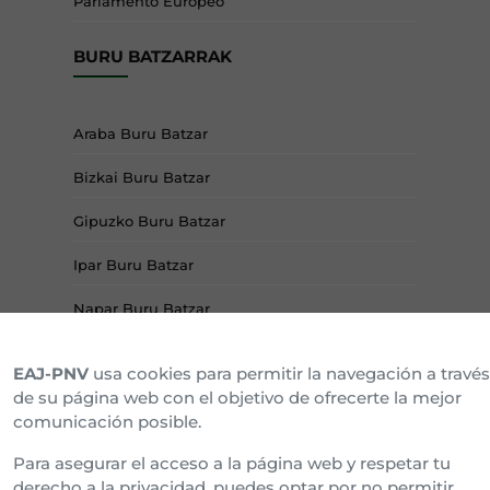
Parlamento Europeo
BURU BATZARRAK
Araba Buru Batzar
Bizkai Buru Batzar
Gipuzko Buru Batzar
Ipar Buru Batzar
Napar Buru Batzar
EAJ-PNV
usa cookies para permitir la navegación a través
de su página web con el objetivo de ofrecerte la mejor
comunicación posible.
Para asegurar el acceso a la página web y respetar tu
derecho a la privacidad, puedes optar por no permitir