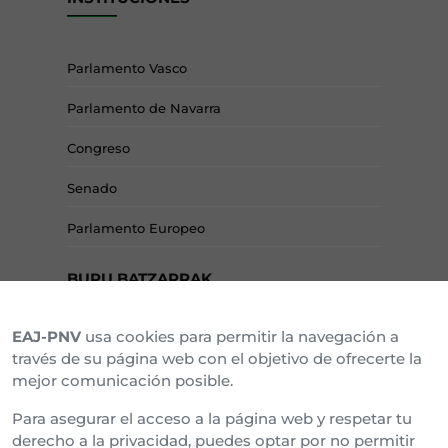
Parlamento Vasco
Parlamento de Navarra
Congreso
Senado
Parlamento Europeo
BURU BATZARRAK
EAJ-PNV
usa cookies para permitir la navegación a
Araba Buru Batzar
través de su página web con el objetivo de ofrecerte la
mejor comunicación posible.
Bizkai Buru Batzar
Para asegurar el acceso a la página web y respetar tu
Gipuzko Buru Batzar
derecho a la privacidad, puedes optar por no permitir