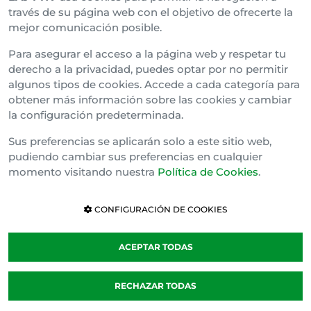
Araba Buru Batzar
través de su página web con el objetivo de ofrecerte la
mejor comunicación posible.
Bizkai Buru Batzar
Para asegurar el acceso a la página web y respetar tu
Gipuzko Buru Batzar
derecho a la privacidad, puedes optar por no permitir
algunos tipos de cookies. Accede a cada categoría para
Ipar Buru Batzar
obtener más información sobre las cookies y cambiar
la configuración predeterminada.
Napar Buru Batzar
Sus preferencias se aplicarán solo a este sitio web,
pudiendo cambiar sus preferencias en cualquier
momento visitando nuestra
Política de Cookies
.
CONFIGURACIÓN DE COOKIES
ACEPTAR TODAS
Política de cookies
RECHAZAR TODAS
Cláusula de Confidencialidad