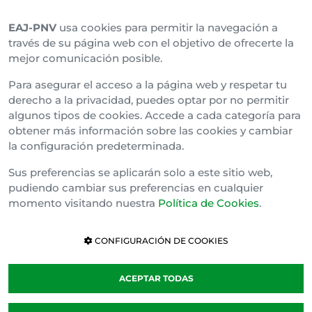
EAJ-PNV
usa cookies para permitir la navegación a
Araba Buru Batzar
través de su página web con el objetivo de ofrecerte la
mejor comunicación posible.
Bizkai Buru Batzar
Para asegurar el acceso a la página web y respetar tu
Gipuzko Buru Batzar
derecho a la privacidad, puedes optar por no permitir
algunos tipos de cookies. Accede a cada categoría para
Ipar Buru Batzar
obtener más información sobre las cookies y cambiar
la configuración predeterminada.
Napar Buru Batzar
Sus preferencias se aplicarán solo a este sitio web,
pudiendo cambiar sus preferencias en cualquier
momento visitando nuestra
Política de Cookies
.
CONFIGURACIÓN DE COOKIES
ACEPTAR TODAS
Política de cookies