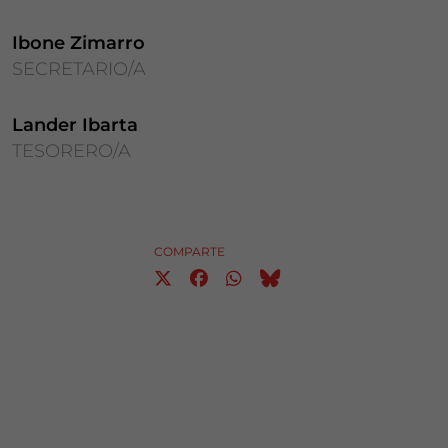
Ibone Zimarro
SECRETARIO/A
Lander Ibarta
TESORERO/A
COMPARTE