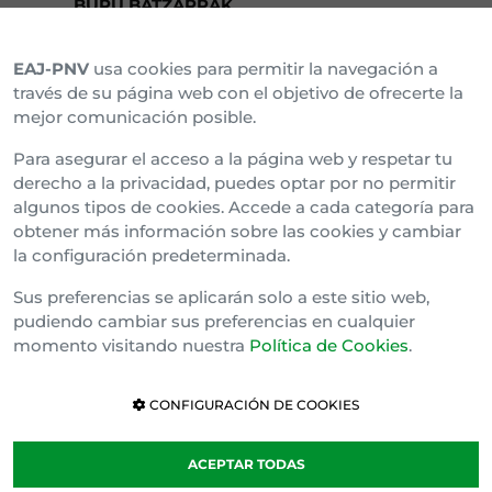
BURU BATZARRAK
EAJ-PNV
usa cookies para permitir la navegación a
Araba Buru Batzar
través de su página web con el objetivo de ofrecerte la
mejor comunicación posible.
Bizkai Buru Batzar
Para asegurar el acceso a la página web y respetar tu
Gipuzko Buru Batzar
derecho a la privacidad, puedes optar por no permitir
algunos tipos de cookies. Accede a cada categoría para
Ipar Buru Batzar
obtener más información sobre las cookies y cambiar
la configuración predeterminada.
Napar Buru Batzar
Sus preferencias se aplicarán solo a este sitio web,
pudiendo cambiar sus preferencias en cualquier
momento visitando nuestra
Política de Cookies
.
CONFIGURACIÓN DE COOKIES
ACEPTAR TODAS