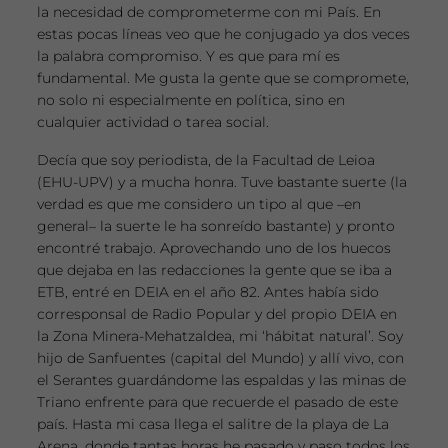
la necesidad de comprometerme con mi País. En
estas pocas líneas veo que he conjugado ya dos veces
la palabra compromiso. Y es que para mí es
fundamental. Me gusta la gente que se compromete,
no solo ni especialmente en política, sino en
cualquier actividad o tarea social.
Decía que soy periodista, de la Facultad de Leioa
(EHU-UPV) y a mucha honra. Tuve bastante suerte (la
verdad es que me considero un tipo al que –en
general– la suerte le ha sonreído bastante) y pronto
encontré trabajo. Aprovechando uno de los huecos
que dejaba en las redacciones la gente que se iba a
ETB, entré en DEIA en el año 82. Antes había sido
corresponsal de Radio Popular y del propio DEIA en
la Zona Minera-Mehatzaldea, mi ‘hábitat natural’. Soy
hijo de Sanfuentes (capital del Mundo) y allí vivo, con
el Serantes guardándome las espaldas y las minas de
Triano enfrente para que recuerde el pasado de este
país. Hasta mi casa llega el salitre de la playa de La
Arena, donde tantas horas he pasado y paso todos los