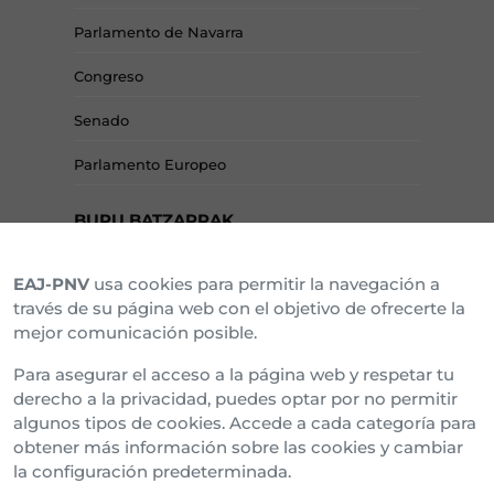
Parlamento de Navarra
Congreso
Senado
Parlamento Europeo
BURU BATZARRAK
EAJ-PNV
usa cookies para permitir la navegación a
Araba Buru Batzar
través de su página web con el objetivo de ofrecerte la
mejor comunicación posible.
Bizkai Buru Batzar
Para asegurar el acceso a la página web y respetar tu
Gipuzko Buru Batzar
derecho a la privacidad, puedes optar por no permitir
algunos tipos de cookies. Accede a cada categoría para
Ipar Buru Batzar
obtener más información sobre las cookies y cambiar
la configuración predeterminada.
Napar Buru Batzar