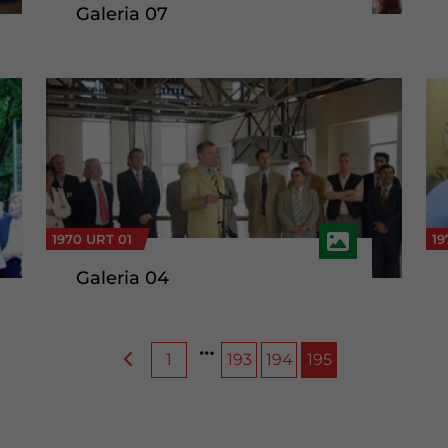
Galeria 07
1970 URT 01
19
Galeria 04
1
193
194
195