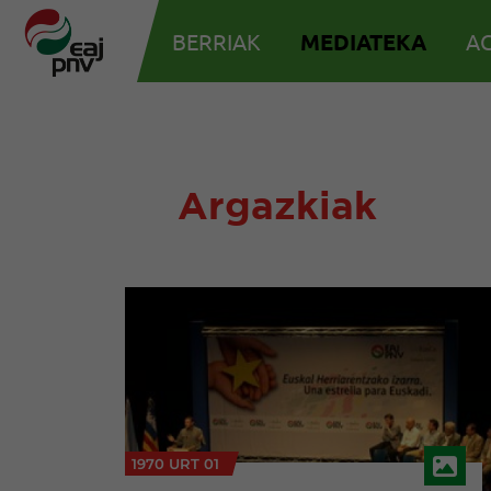
BERRIAK
MEDIATEKA
AG
Argazkiak
1970 URT 01