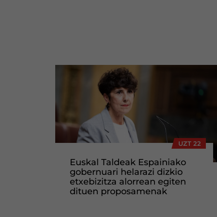
UZT 22
Euskal Taldeak Espainiako
gobernuari helarazi dizkio
etxebizitza alorrean egiten
dituen proposamenak