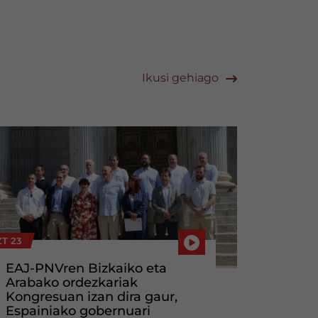
Ikusi gehiago
T 23
EAJ-PNVren Bizkaiko eta
Arabako ordezkariak
Kongresuan izan dira gaur,
Espainiako gobernuari