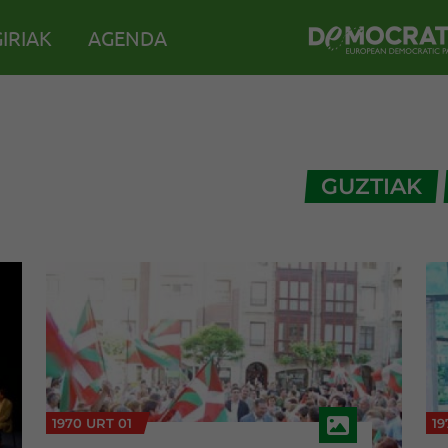
IRIAK
AGENDA
GUZTIAK
1970 URT 01
19