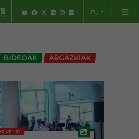
EU
BIDEOAK
ARGAZKIAK
70 URT 01