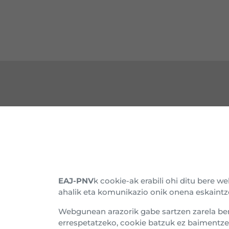
HARREMANETARAKO
EZA
Gure Egoitzak
Barn
Alderdikidetu
Histo
EAJ-PNV
k cookie-ak erabili ohi ditu bere 
ahalik eta komunikazio onik onena eskaintz
Harpidetu buletinera
Batz
Webgunean arazorik gabe sartzen zarela be
Gard
errespetatzeko, cookie batzuk ez baimentze