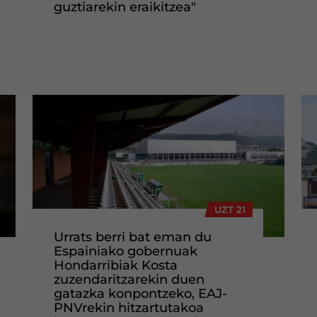
guztiarekin eraikitzea"
UZT 21
Urrats berri bat eman du
Espainiako gobernuak
Hondarribiak Kosta
zuzendaritzarekin duen
gatazka konpontzeko, EAJ-
PNVrekin hitzartutakoa