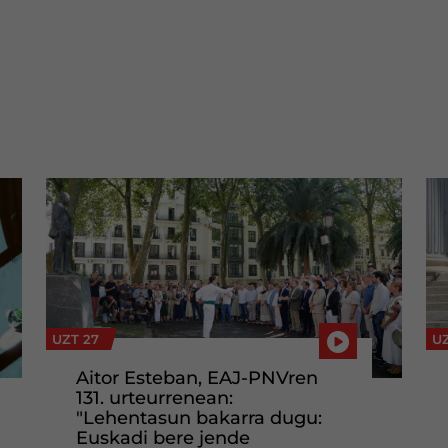
UZT 27
UZ
Aitor Esteban, EAJ-PNVren
131. urteurrenean:
"Lehentasun bakarra dugu:
Euskadi bere jende