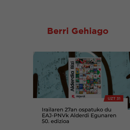
Berri Gehiago
UZT 31
Irailaren 27an ospatuko du
EAJ-PNVk Alderdi Egunaren
50. edizioa