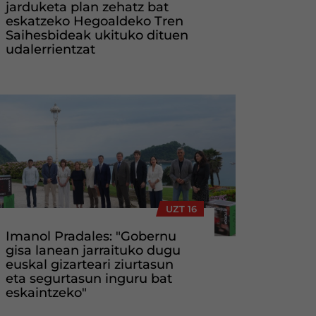
jarduketa plan zehatz bat
eskatzeko Hegoaldeko Tren
Saihesbideak ukituko dituen
udalerrientzat
UZT 16
Imanol Pradales: "Gobernu
gisa lanean jarraituko dugu
euskal gizarteari ziurtasun
eta segurtasun inguru bat
eskaintzeko"