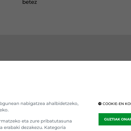
betez
GUTU EAJ-PNV
ERAKUNDEAK
e erakundea
Eusko Legebiltzarra
ria eta ideologia
Nafarroako Legebiltzarra
webgunean nabigatzea ahalbidetzeko,
COOKIE-EN KO
eko.
ar nagusia
Kongresua
GUZTIAK ONA
rmatzeko eta zure pribatutasuna
entasuna
Senatua
a erabaki dezakezu. Kategoria