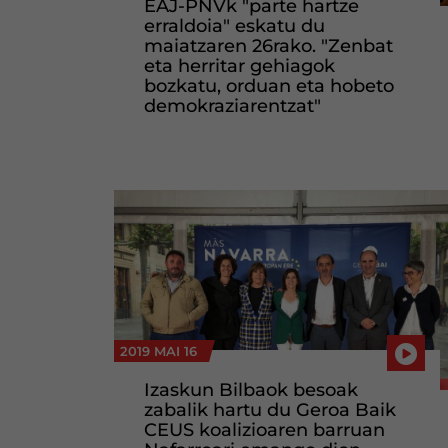
EAJ-PNVk "parte hartze
erraldoia" eskatu du
maiatzaren 26rako. "Zenbat
eta herritar gehiagok
bozkatu, orduan eta hobeto
demokraziarentzat"
2019 MAI 16
Izaskun Bilbaok besoak
zabalik hartu du Geroa Baik
CEUS koalizioaren barruan