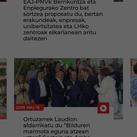
EAJ-PNVk Berrikuntza eta
Enplegurako Zentro bat
sortzea proposatu du, bertan
erakundeak, enpresak,
unibertsitatea eta LHko
zentroak elkarlanean aritu
daitezen
2019 MAI 16
Ortuzarrek Laudion
aldarrikatu du “Bilduren
marmota eguna atzean