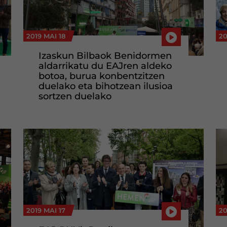
2019 MAI 18
20
Izaskun Bilbaok Benidormen
aldarrikatu du EAJren aldeko
botoa, burua konbentzitzen
duelako eta bihotzean ilusioa
sortzen duelako
2019 MAI 17
20