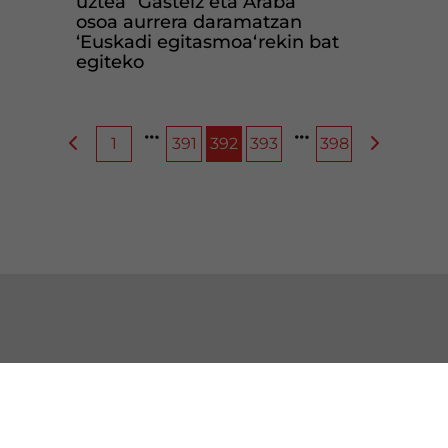
uztea” Gasteiz eta Araba
osoa aurrera daramatzan
‘Euskadi egitasmoa‘rekin bat
egiteko
1
391
392
393
398
GUTU EAJ-PNV
ERAKUNDEAK