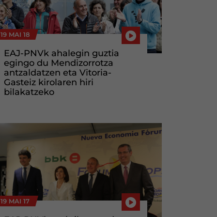
19 MAI 18
EAJ-PNVk ahalegin guztia
egingo du Mendizorrotza
antzaldatzen eta Vitoria-
Gasteiz kirolaren hiri
bilakatzeko
19 MAI 17