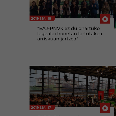
2019 MAI 18
"EAJ-PNVk ez du onartuko
legealdi honetan lortutakoa
arriskuan jartzea"
2019 MAI 17