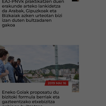
EAJ-PNVk praktikatzen duen
erakunde arteko lankidetza
da Arabak, Gipuzkoak eta
Bizkaiak azken urteotan bizi
izan duten bultzadaren
gakoa
2019 MAI 16
Eneko Goiak proposatu du
bizitoki formula berriak eta
gazteentzako etxebizitza