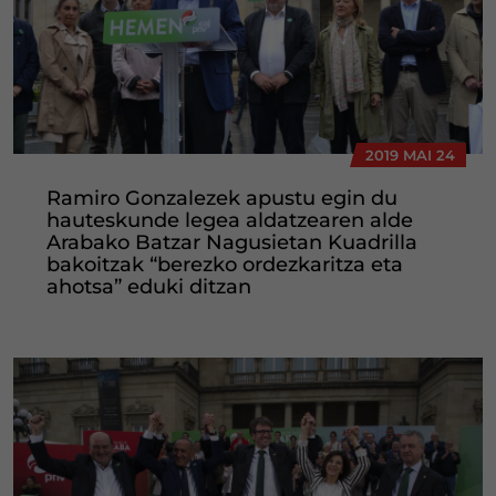
2019 MAI 24
Ramiro Gonzalezek apustu egin du
hauteskunde legea aldatzearen alde
Arabako Batzar Nagusietan Kuadrilla
bakoitzak “berezko ordezkaritza eta
ahotsa” eduki ditzan