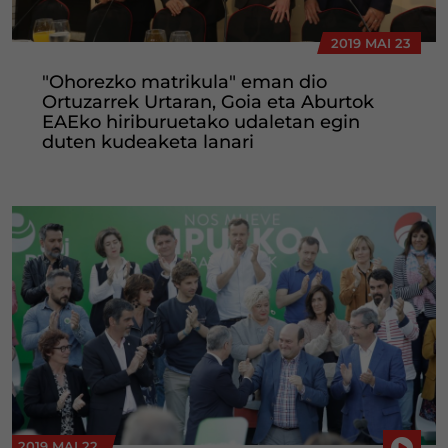
2019 MAI 23
"Ohorezko matrikula" eman dio
Ortuzarrek Urtaran, Goia eta Aburtok
EAEko hiriburuetako udaletan egin
duten kudeaketa lanari
2019 MAI 22