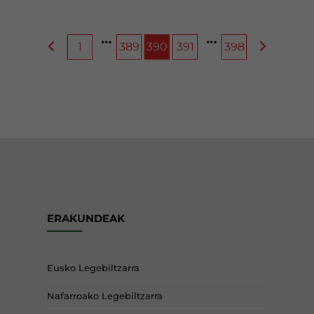
1
389
390
391
398
ERAKUNDEAK
Eusko Legebiltzarra
Nafarroako Legebiltzarra