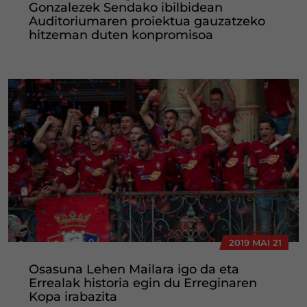
Gonzalezek Sendako ibilbidean
Auditoriumaren proiektua gauzatzeko
hitzeman duten konpromisoa
2019 MAI 21
Osasuna Lehen Mailara igo da eta
Errealak historia egin du Erreginaren
Kopa irabazita