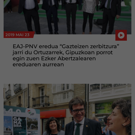
2019 MAI 23
EAJ-PNV eredua “Gazteizen zerbitzura”
jarri du Ortuzarrek, Gipuzkoan porrot
egin zuen Ezker Abertzalearen
ereduaren aurrean