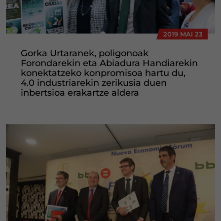
2019 MAI 23
Gorka Urtaranek, poligonoak
Forondarekin eta Abiadura Handiarekin
konektatzeko konpromisoa hartu du,
4.0 industriarekin zerikusia duen
inbertsioa erakartze aldera