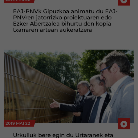
EAJ-PNVk Gipuzkoa animatu du EAJ-
PNVren jatorrizko proiektuaren edo
Ezker Abertzalea bihurtu den kopia
txarraren artean aukeratzera
2019 MAI 22
Urkulluk bere egin du Urtaranek eta