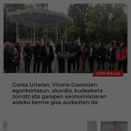
2019 MAI 24
Gorka Urtaran, Vitoria-Gasteizen
egonkortasun, akordio, kudeaketa
zorrotz eta garapen ekonomikoaren
aldeko berme gisa aurkezten da