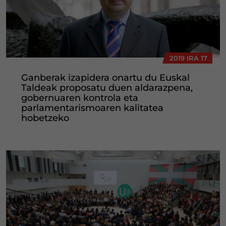
2019 IRA 17
Ganberak izapidera onartu du Euskal
Taldeak proposatu duen aldarazpena,
gobernuaren kontrola eta
parlamentarismoaren kalitatea
hobetzeko