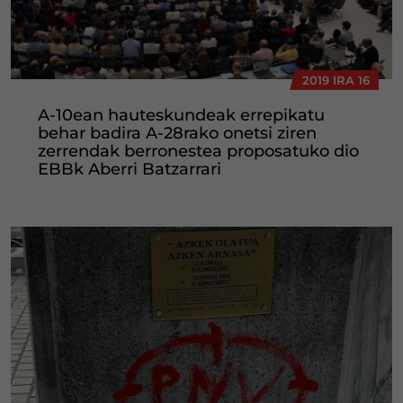
2019 IRA 16
A-10ean hauteskundeak errepikatu
behar badira A-28rako onetsi ziren
zerrendak berronestea proposatuko dio
EBBk Aberri Batzarrari