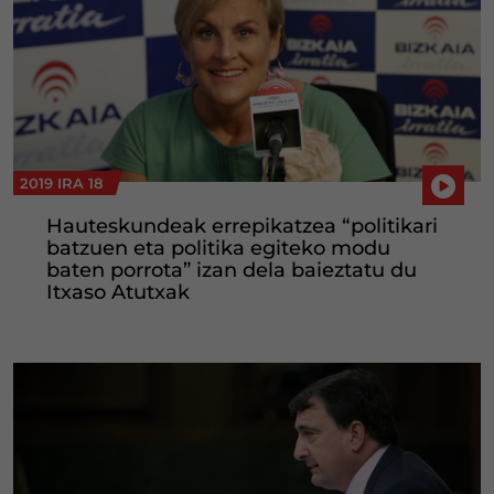
2019 IRA 18
Hauteskundeak errepikatzea “politikari
batzuen eta politika egiteko modu
baten porrota” izan dela baieztatu du
Itxaso Atutxak