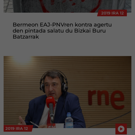
2019 IRA 12
Bermeon EAJ-PNVren kontra agertu
den pintada salatu du Bizkai Buru
Batzarrak
2019 IRA 12