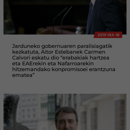
2019 IRA 18
Jarduneko gobernuaren paralisiagatik
kezkatuta, Aitor Estebanek Carmen
Calvori eskatu dio “erabakiak hartzea
eta EAErekin eta Nafarroarekin
hitzemandako konpromisoei erantzuna
ematea”