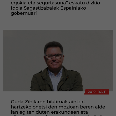
egokia eta segurtasuna” eskatu dizkio
Idoia Sagastizabalek Espainiako
gobernuari
2019 IRA 11
Guda Zibilaren biktimak aintzat
hartzeko onetsi den mozioan beren alde
lan egiten duten erakundeen eta