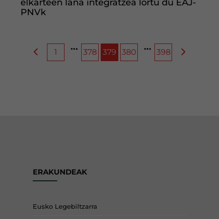
elkarteen lana integratzea lortu du EAJ-
PNVk
1
378
379
380
398
ERAKUNDEAK
Eusko Legebiltzarra