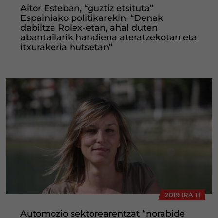
Aitor Esteban, “guztiz etsituta”
Espainiako politikarekin: “Denak
dabiltza Rolex-etan, ahal duten
abantailarik handiena ateratzekotan eta
itxurakeria hutsetan”
2019 IRA 11
Automozio sektorearentzat “norabide