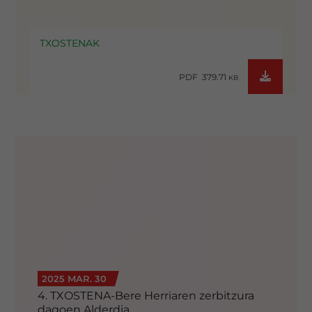
TXOSTENAK
PDF 379.71
KB
2025 MAR. 30
4. TXOSTENA-Bere Herriaren zerbitzura
dagoen Alderdia