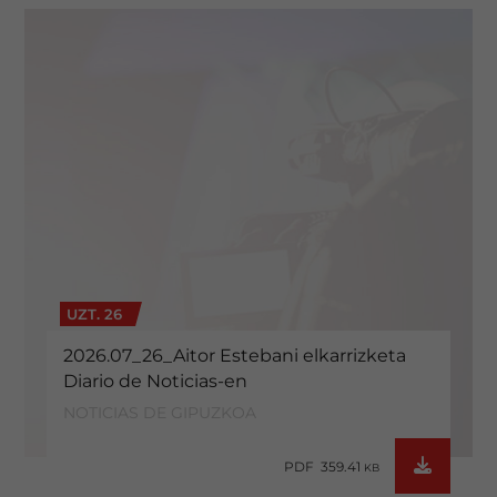
UZT. 26
2026.07_26_Aitor Estebani elkarrizketa
Diario de Noticias-en
NOTICIAS DE GIPUZKOA
PDF 359.41
KB