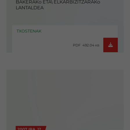
BAKERAKo ETA\ ELKARBIZITZARAKo
LANTALDEA
TXOSTENAK
PDF 492.04
KB
2007 IRA. 12