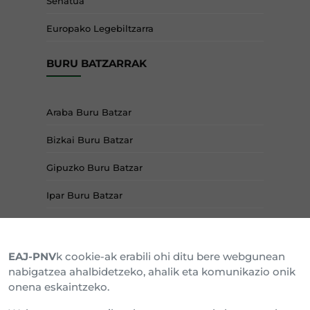
Senatua
Europako Legebiltzarra
BURU BATZARRAK
Araba Buru Batzar
Bizkai Buru Batzar
Gipuzko Buru Batzar
Ipar Buru Batzar
Napar Buru Batzar
EAJ-PNV
k cookie-ak erabili ohi ditu bere webgunean
nabigatzea ahalbidetzeko, ahalik eta komunikazio onik
onena eskaintzeko.