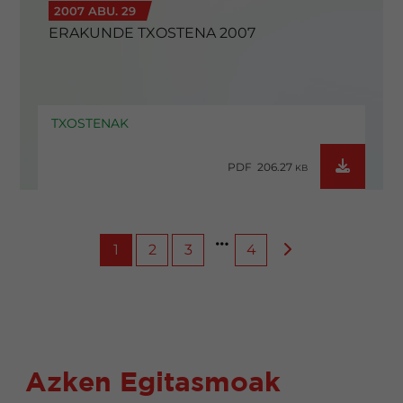
2007 ABU. 29
ERAKUNDE TXOSTENA 2007
TXOSTENAK
PDF 206.27
KB
1
2
3
4
Azken Egitasmoak