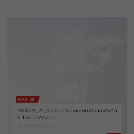
MAR. 22
2026.03_22_Maribel Vaquerori elkarrizketa
El Diario Vascon
EL DIARIO VASCO