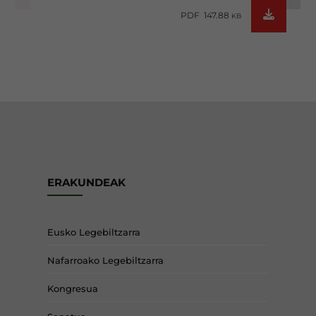
PDF 147.88
KB
ERAKUNDEAK
Eusko Legebiltzarra
Nafarroako Legebiltzarra
Kongresua