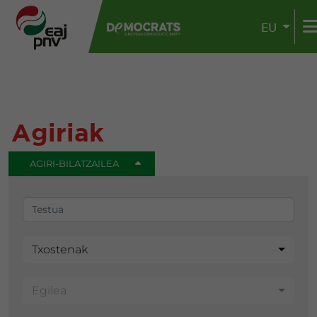
EU
Agiriak
AGIRI-BILATZAILEA
Txostenak
Egilea