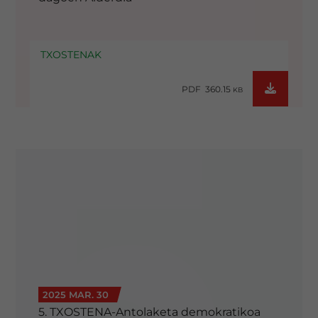
TXOSTENAK
PDF 360.15
KB
2025 MAR. 30
5. TXOSTENA-Antolaketa demokratikoa