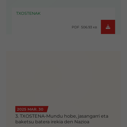
TXOSTENAK
PDF 506.93
KB
2025 MAR. 30
3. TXOSTENA-Mundu hobe, jasangarri eta
baketsu batera irekia den Nazioa