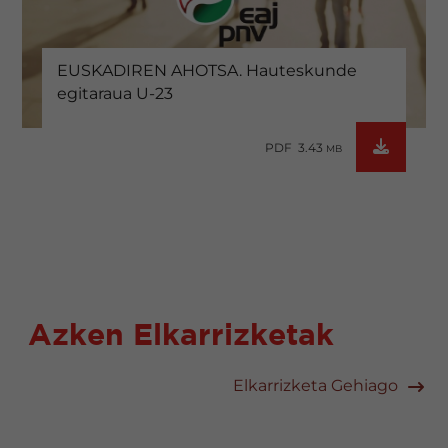
EUSKADIREN AHOTSA. Hauteskunde
egitaraua U-23
PDF 3.43
MB
Azken Elkarrizketak
Elkarrizketa Gehiago