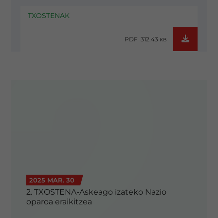
TXOSTENAK
PDF 312.43
KB
2025 MAR. 30
2. TXOSTENA-Askeago izateko Nazio
oparoa eraikitzea