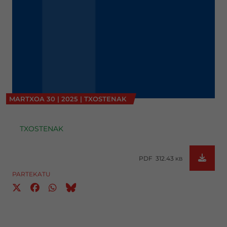
MARTXOA
30
|
2025
|
TXOSTENAK
TXOSTENAK
PDF 312.43
KB
PARTEKATU