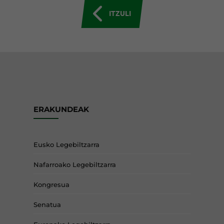
ITZULI
ERAKUNDEAK
Eusko Legebiltzarra
Nafarroako Legebiltzarra
Kongresua
Senatua