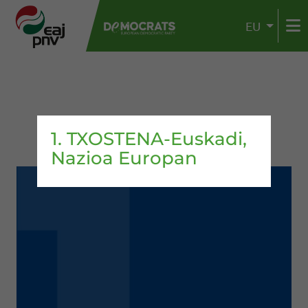
EU
1. TXOSTENA-Euskadi,
Nazioa Europan