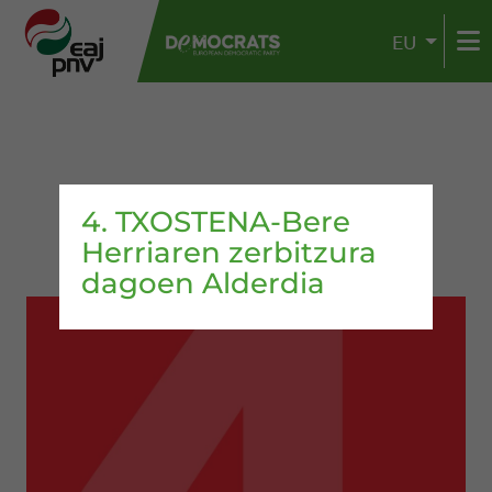
EU
4. TXOSTENA-Bere
Herriaren zerbitzura
dagoen Alderdia