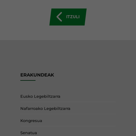
ITZULI
ERAKUNDEAK
Eusko Legebiltzarra
Nafarroako Legebiltzarra
Kongresua
Senatua