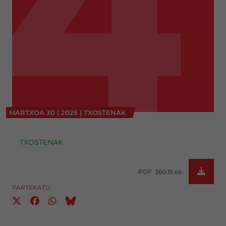
MARTXOA
30
|
2025
|
TXOSTENAK
TXOSTENAK
PDF 360.15
KB
PARTEKATU