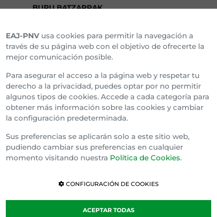
BURU BATZARRAK
EAJ-PNV
usa cookies para permitir la navegación a
Araba Buru Batzar
través de su página web con el objetivo de ofrecerte la
mejor comunicación posible.
Bizkai Buru Batzar
Para asegurar el acceso a la página web y respetar tu
Gipuzko Buru Batzar
derecho a la privacidad, puedes optar por no permitir
algunos tipos de cookies. Accede a cada categoría para
Ipar Buru Batzar
obtener más información sobre las cookies y cambiar
la configuración predeterminada.
Napar Buru Batzar
Sus preferencias se aplicarán solo a este sitio web,
pudiendo cambiar sus preferencias en cualquier
momento visitando nuestra
Política de Cookies
.
CONFIGURACIÓN DE COOKIES
ACEPTAR TODAS