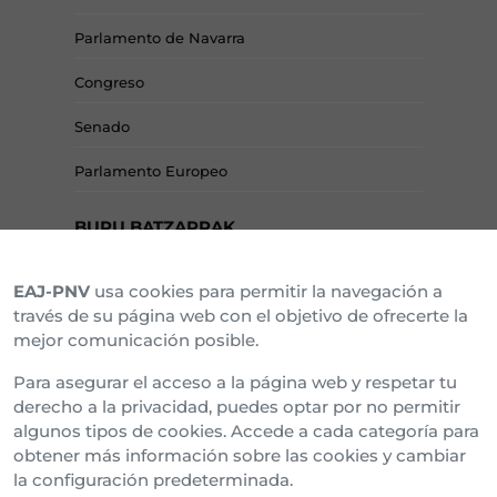
Parlamento de Navarra
Congreso
Senado
Parlamento Europeo
BURU BATZARRAK
EAJ-PNV
usa cookies para permitir la navegación a
Araba Buru Batzar
través de su página web con el objetivo de ofrecerte la
mejor comunicación posible.
Bizkai Buru Batzar
Para asegurar el acceso a la página web y respetar tu
Gipuzko Buru Batzar
derecho a la privacidad, puedes optar por no permitir
algunos tipos de cookies. Accede a cada categoría para
Ipar Buru Batzar
obtener más información sobre las cookies y cambiar
la configuración predeterminada.
Napar Buru Batzar