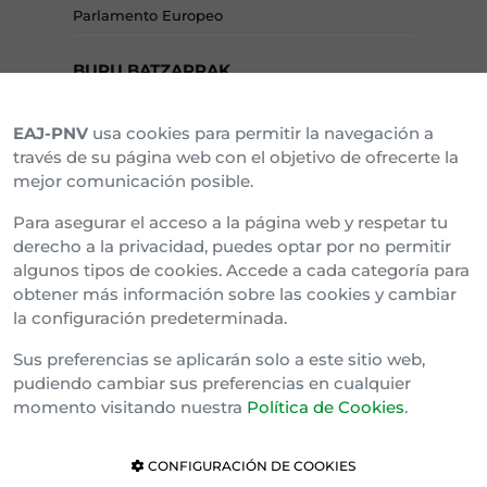
Parlamento Europeo
BURU BATZARRAK
EAJ-PNV
usa cookies para permitir la navegación a
Araba Buru Batzar
través de su página web con el objetivo de ofrecerte la
mejor comunicación posible.
Bizkai Buru Batzar
Para asegurar el acceso a la página web y respetar tu
Gipuzko Buru Batzar
derecho a la privacidad, puedes optar por no permitir
algunos tipos de cookies. Accede a cada categoría para
Ipar Buru Batzar
obtener más información sobre las cookies y cambiar
la configuración predeterminada.
Napar Buru Batzar
Sus preferencias se aplicarán solo a este sitio web,
pudiendo cambiar sus preferencias en cualquier
momento visitando nuestra
Política de Cookies
.
CONFIGURACIÓN DE COOKIES