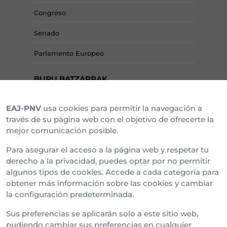
Congreso
Senado
Parlamento Europeo
BURU BATZARRAK
EAJ-PNV
usa cookies para permitir la navegación a
Araba Buru Batzar
través de su página web con el objetivo de ofrecerte la
mejor comunicación posible.
Bizkai Buru Batzar
Para asegurar el acceso a la página web y respetar tu
Gipuzko Buru Batzar
derecho a la privacidad, puedes optar por no permitir
algunos tipos de cookies. Accede a cada categoría para
Ipar Buru Batzar
obtener más información sobre las cookies y cambiar
la configuración predeterminada.
Napar Buru Batzar
Sus preferencias se aplicarán solo a este sitio web,
pudiendo cambiar sus preferencias en cualquier