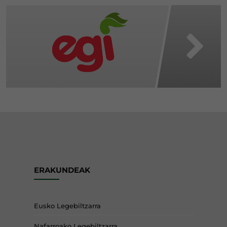
ERAKUNDEAK
Eusko Legebiltzarra
Nafarroako Legebiltzarra