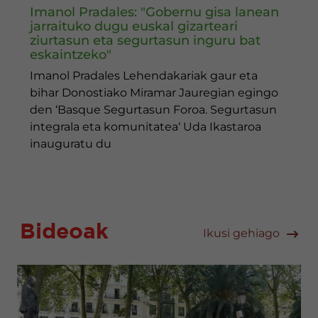
Imanol Pradales: "Gobernu gisa lanean
jarraituko dugu euskal gizarteari
ziurtasun eta segurtasun inguru bat
eskaintzeko"
Imanol Pradales Lehendakariak gaur eta
bihar Donostiako Miramar Jauregian egingo
den ‘Basque Segurtasun Foroa. Segurtasun
integrala eta komunitatea‘ Uda Ikastaroa
inauguratu du
Bideoak
Ikusi gehiago