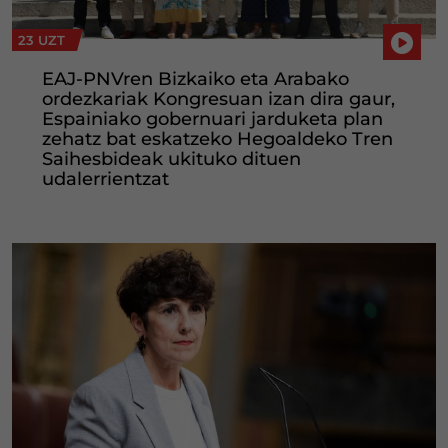
23 UZT
EAJ-PNVren Bizkaiko eta Arabako
ordezkariak Kongresuan izan dira gaur,
Espainiako gobernuari jarduketa plan
zehatz bat eskatzeko Hegoaldeko Tren
Saihesbideak ukituko dituen
udalerrientzat