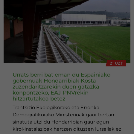
21 UZT
Urrats berri bat eman du Espainiako
gobernuak Hondarribiak Kosta
zuzendaritzarekin duen gatazka
konpontzeko, EAJ-PNVrekin
hitzartutakoa betez
Trantsizio Ekologikorako eta Erronka
Demografikorako Ministerioak gaur bertan
sinatuta utzi du Hondarribian gaur egun
kirol-instalazioak hartzen dituzten lursailak ez