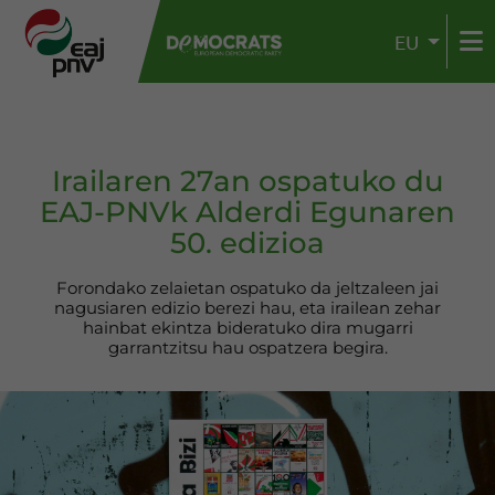
EU
Irailaren 27an ospatuko du
EAJ-PNVk Alderdi Egunaren
50. edizioa
Forondako zelaietan ospatuko da jeltzaleen jai
nagusiaren edizio berezi hau, eta irailean zehar
hainbat ekintza bideratuko dira mugarri
garrantzitsu hau ospatzera begira.