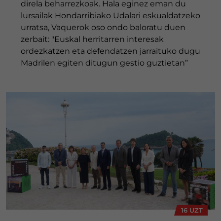
direla beharrezkoak. Hala eginez eman du
lursailak Hondarribiako Udalari eskualdatzeko
urratsa, Vaquerok oso ondo baloratu duen
zerbait: "Euskal herritarren interesak
ordezkatzen eta defendatzen jarraituko dugu
Madrilen egiten ditugun gestio guztietan”
16 UZT