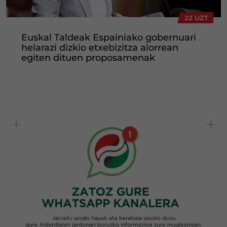
22 UZT
Euskal Taldeak Espainiako gobernuari
helarazi dizkio etxebizitza alorrean
egiten dituen proposamenak