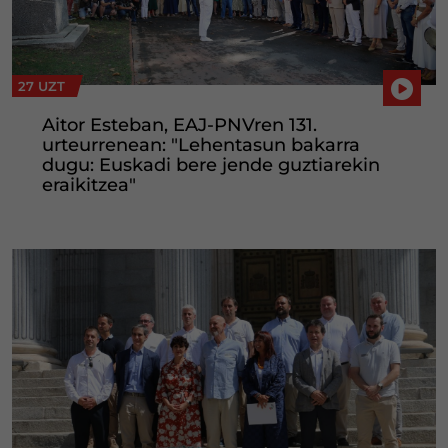
27 UZT
Aitor Esteban, EAJ-PNVren 131.
urteurrenean: "Lehentasun bakarra
dugu: Euskadi bere jende guztiarekin
eraikitzea"