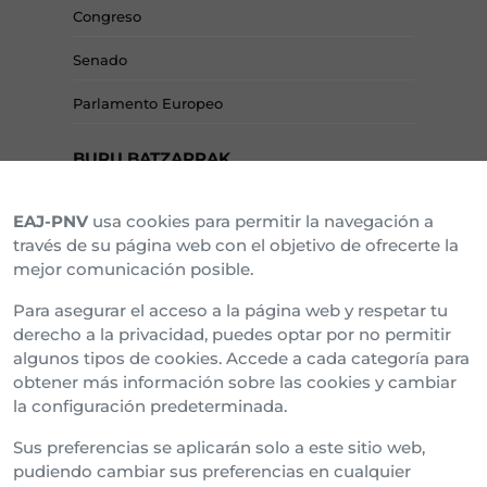
Congreso
Senado
Parlamento Europeo
BURU BATZARRAK
EAJ-PNV
usa cookies para permitir la navegación a
Araba Buru Batzar
través de su página web con el objetivo de ofrecerte la
mejor comunicación posible.
Bizkai Buru Batzar
Para asegurar el acceso a la página web y respetar tu
Gipuzko Buru Batzar
derecho a la privacidad, puedes optar por no permitir
algunos tipos de cookies. Accede a cada categoría para
Ipar Buru Batzar
obtener más información sobre las cookies y cambiar
la configuración predeterminada.
Napar Buru Batzar
Sus preferencias se aplicarán solo a este sitio web,
pudiendo cambiar sus preferencias en cualquier