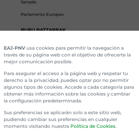
Senado
Parlamento Europeo
BURU BATZARRAK
EAJ-PNV
usa cookies para permitir la navegación a
Araba Buru Batzar
través de su página web con el objetivo de ofrecerte la
mejor comunicación posible.
Bizkai Buru Batzar
Para asegurar el acceso a la página web y respetar tu
Gipuzko Buru Batzar
derecho a la privacidad, puedes optar por no permitir
algunos tipos de cookies. Accede a cada categoría para
Ipar Buru Batzar
obtener más información sobre las cookies y cambiar
la configuración predeterminada.
Napar Buru Batzar
Sus preferencias se aplicarán solo a este sitio web,
pudiendo cambiar sus preferencias en cualquier
momento visitando nuestra
Política de Cookies
.