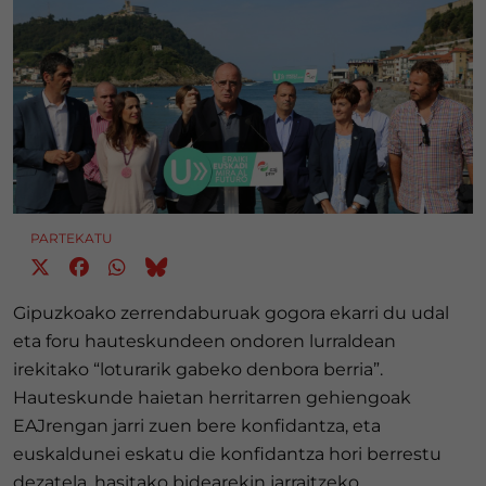
PARTEKATU
Gipuzkoako zerrendaburuak gogora ekarri du udal
eta foru hauteskundeen ondoren lurraldean
irekitako “loturarik gabeko denbora berria”.
Hauteskunde haietan herritarren gehiengoak
EAJrengan jarri zuen bere konfidantza, eta
euskaldunei eskatu die konfidantza hori berrestu
dezatela, hasitako bidearekin jarraitzeko.