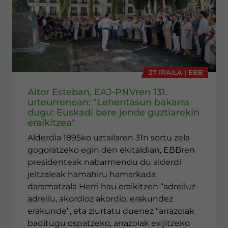
27 IRAILA | EBB
Aitor Esteban, EAJ-PNVren 131.
urteurrenean: "Lehentasun bakarra
dugu: Euskadi bere jende guztiarekin
eraikitzea"
Alderdia 1895ko uztailaren 31n sortu zela
gogoratzeko egin den ekitaldian, EBBren
presidenteak nabarmendu du alderdi
jeltzaleak hamahiru hamarkada
daramatzala Herri hau eraikitzen “adreiluz
adreilu, akordioz akordio, erakundez
erakunde”, eta ziurtatu duenez “arrazoiak
baditugu ospatzeko, arrazoiak exijitzeko