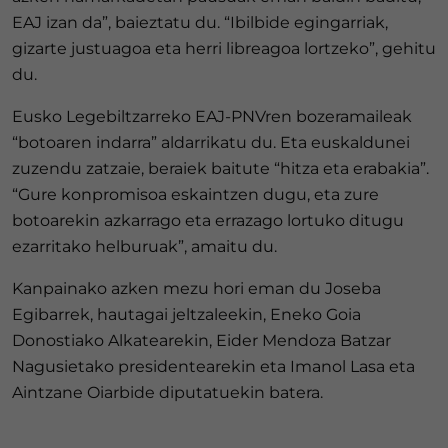
EAJ izan da”, baieztatu du. “Ibilbide egingarriak,
gizarte justuagoa eta herri libreagoa lortzeko”, gehitu
du.
Eusko Legebiltzarreko EAJ-PNVren bozeramaileak
“botoaren indarra” aldarrikatu du. Eta euskaldunei
zuzendu zatzaie, beraiek baitute “hitza eta erabakia”.
“Gure konpromisoa eskaintzen dugu, eta zure
botoarekin azkarrago eta errazago lortuko ditugu
ezarritako helburuak”, amaitu du.
Kanpainako azken mezu hori eman du Joseba
Egibarrek, hautagai jeltzaleekin, Eneko Goia
Donostiako Alkatearekin, Eider Mendoza Batzar
Nagusietako presidentearekin eta Imanol Lasa eta
Aintzane Oiarbide diputatuekin batera.