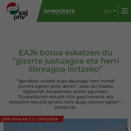
EU
EAJk botoa eskatzen du
“gizarte justuagoa eta herri
libreagoa lortzeko”
“Igandean aukera argia daukagu herri honek
aurrera egiten jarrai dezan”, esan du Joseba
Egibarrek, kanpainako azken egunean.
“Euskaldunon eskutik iritsi gara honarte, eta
beraiekin eskutik jarraitu nahi dugu aurrera egiten”,
erantsi du.
2016 IRAILAK 23
|
GIPUZKOA