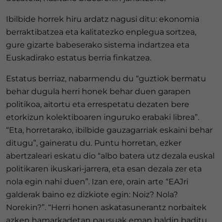
Ibilbide horrek hiru ardatz nagusi ditu: ekonomia
berraktibatzea eta kalitatezko enplegua sortzea,
gure gizarte babeserako sistema indartzea eta
Euskadirako estatus berria finkatzea.
Estatus berriaz, nabarmendu du “guztiok bermatu
behar dugula herri honek behar duen garapen
politikoa, aitortu eta errespetatu dezaten bere
etorkizun kolektiboaren inguruko erabaki librea”.
“Eta, horretarako, ibilbide gauzagarriak eskaini behar
ditugu”, gaineratu du. Puntu horretan, ezker
abertzaleari eskatu dio “albo batera utz dezala euskal
politikaren ikuskari-jarrera, eta esan dezala zer eta
nola egin nahi duen”. Izan ere, orain arte “EAJri
galderak baino ez dizkiote egin: Noiz? Nola?
Norekin?”. “Herri honen askatasunerantz norbaitek
azken hamarkadetan pausuak eman baldin baditu,