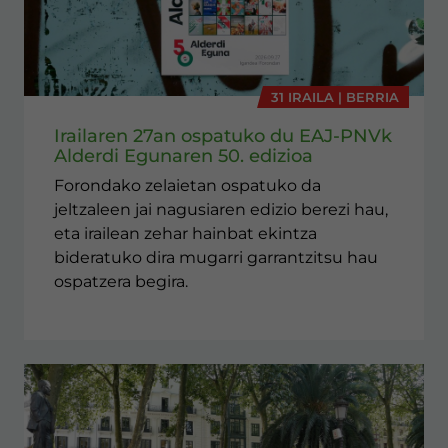
31 IRAILA | BERRIA
Irailaren 27an ospatuko du EAJ-PNVk
Alderdi Egunaren 50. edizioa
Forondako zelaietan ospatuko da
jeltzaleen jai nagusiaren edizio berezi hau,
eta irailean zehar hainbat ekintza
bideratuko dira mugarri garrantzitsu hau
ospatzera begira.