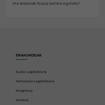
eta arrazoiak ilusioz beteta egoteko”
ERAKUNDEAK
Eusko Legebiltzarra
Nafarroako Legebiltzarra
Kongresua
Senatua