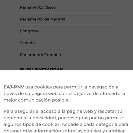
Parlamento Vasco
Parlamento de Navarra
Congreso
Senado
Parlamento Europeo
BURU BATZARRAK
EAJ-PNV
usa cookies para permitir la navegación a
Araba Buru Batzar
través de su página web con el objetivo de ofrecerte la
mejor comunicación posible.
Bizkai Buru Batzar
Para asegurar el acceso a la página web y respetar tu
Gipuzko Buru Batzar
derecho a la privacidad, puedes optar por no permitir
algunos tipos de cookies. Accede a cada categoría para
Ipar Buru Batzar
obtener más información sobre las cookies y cambiar