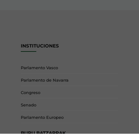
INSTITUCIONES
Parlamento Vasco
Parlamento de Navarra
Congreso
Senado
Parlamento Europeo
BURU BATZARRAK