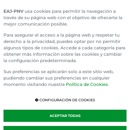
EAJ-PNV
usa cookies para permitir la navegación a
Araba Buru Batzar
través de su página web con el objetivo de ofrecerte la
mejor comunicación posible.
Bizkai Buru Batzar
Para asegurar el acceso a la página web y respetar tu
Gipuzko Buru Batzar
derecho a la privacidad, puedes optar por no permitir
algunos tipos de cookies. Accede a cada categoría para
Ipar Buru Batzar
obtener más información sobre las cookies y cambiar
la configuración predeterminada.
Napar Buru Batzar
Sus preferencias se aplicarán solo a este sitio web,
pudiendo cambiar sus preferencias en cualquier
momento visitando nuestra
Política de Cookies
.
CONFIGURACIÓN DE COOKIES
ACEPTAR TODAS
Política de cookies