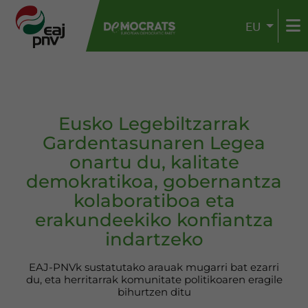
EU
Eusko Legebiltzarrak
Gardentasunaren Legea
onartu du, kalitate
demokratikoa, gobernantza
kolaboratiboa eta
erakundeekiko konfiantza
indartzeko
EAJ-PNVk sustatutako arauak mugarri bat ezarri
du, eta herritarrak komunitate politikoaren eragile
bihurtzen ditu