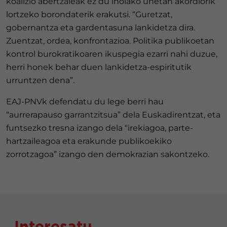
koalizio abertzaleak ez du inolako unetan akordiorik
lortzeko borondaterik erakutsi. “Guretzat,
gobernantza eta gardentasuna lankidetza dira.
Zuentzat, ordea, konfrontazioa. Politika publikoetan
kontrol burokratikoaren ikuspegia ezarri nahi duzue,
herri honek behar duen lankidetza-espiritutik
urruntzen dena”.
EAJ-PNVk defendatu du lege berri hau
“aurrerapauso garrantzitsua” dela Euskadirentzat, eta
funtsezko tresna izango dela “irekiagoa, parte-
hartzaileagoa eta erakunde publikoekiko
zorrotzagoa” izango den demokrazian sakontzeko.
Interesatu