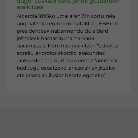
dugu: Euskadi bere jende guztiarekin
eraikitzea"
Alderdia 1895ko uztailaren 31n sortu zela
gogoratzeko egin den ekitaldian, EBBren
presidenteak nabarmendu du alderdi
jeltzaleak hamahiru hamarkada
daramatzala Herri hau eraikitzen “adreiluz
adreilu, akordioz akordio, erakundez
erakunde”, eta ziurtatu duenez “arrazoiak
baditugu ospatzeko, arrazoiak exijitzeko
eta arrazoiak ilusioz beteta egoteko”