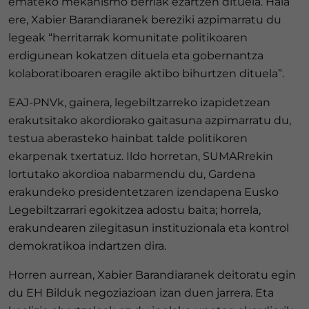
emateko mekanismo berriak ezartzen dituela. Hala
ere, Xabier Barandiaranek bereziki azpimarratu du
legeak “herritarrak komunitate politikoaren
erdigunean kokatzen dituela eta gobernantza
kolaboratiboaren eragile aktibo bihurtzen dituela”.
EAJ-PNVk, gainera, legebiltzarreko izapidetzean
erakutsitako akordiorako gaitasuna azpimarratu du,
testua aberasteko hainbat talde politikoren
ekarpenak txertatuz. Ildo horretan, SUMARrekin
lortutako akordioa nabarmendu du, Gardena
erakundeko presidentetzaren izendapena Eusko
Legebiltzarrari egokitzea adostu baita; horrela,
erakundearen zilegitasun instituzionala eta kontrol
demokratikoa indartzen dira.
Horren aurrean, Xabier Barandiaranek deitoratu egin
du EH Bilduk negoziazioan izan duen jarrera. Eta