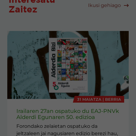
Ikusi gehiago
Zaitez
31 MAIATZA | BERRIA
Irailaren 27an ospatuko du EAJ-PNVk
Alderdi Egunaren 50. edizioa
Forondako zelaietan ospatuko da
jeltzaleen jai nagusiaren edizio berezi hau,