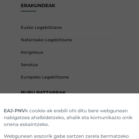
ERAKUNDEAK
Eusko Legebiltzarra
Nafarroako Legebiltzarra
Kongresua
Senatua
Europako Legebiltzarra
BURU BATZARRAK
EAJ-PNV
k cookie-ak erabili ohi ditu bere webgunean
Araba Buru Batzar
nabigatzea ahalbidetzeko, ahalik eta komunikazio onik
onena eskaintzeko.
Bizkai Buru Batzar
Webgunean arazorik gabe sartzen zarela bermatzeko