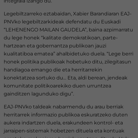
integrala izango du.
Legebiltzarreko eztabaidan, Xabier Barandiaran EAJ-
PNVko legebiltzarkideak defendatu du Euskadi
“LEHENENGO MAILAN GAUDELA”, baina azpimarratu
du lege honek “kalitate demokratikoan, parte-
hartzean eta gobernantza publikoan jauzi
kualitatiboa ematea” ahalbidetuko duela. “Lege berri
honek politika publikoak hobetuko ditu, zilegitasun
handiagoa emango die eta herritarrekin
konektatzea sortuko du… Eta, aldi berean, jendeak
komunitate politikoarekiko duen urruntzea
gainditzen lagunduko digu”.
EAJ-PNVko taldeak nabarmendu du arau berriak
herritarrek informazio publikoa eskuratzeko duten
aukera indartzen duela, erakundeen kontrol- eta
jarraipen-sistemak hobetzen dituela eta kontuak