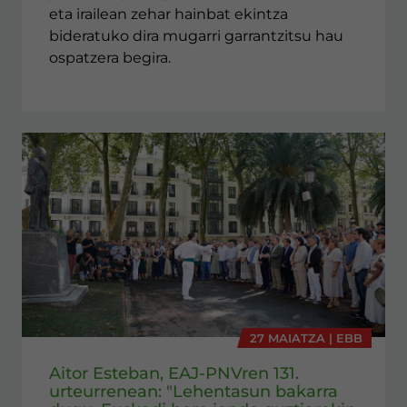
eta irailean zehar hainbat ekintza
bideratuko dira mugarri garrantzitsu hau
ospatzera begira.
27 MAIATZA | EBB
Aitor Esteban, EAJ-PNVren 131.
urteurrenean: "Lehentasun bakarra