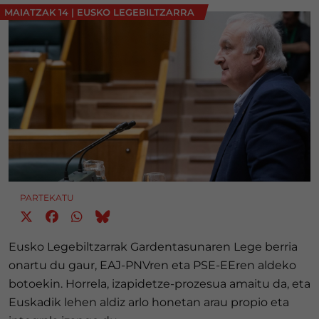
MAIATZAK 14
|
EUSKO LEGEBILTZARRA
PARTEKATU
Eusko Legebiltzarrak Gardentasunaren Lege berria
onartu du gaur, EAJ-PNVren eta PSE-EEren aldeko
botoekin. Horrela, izapidetze-prozesua amaitu da, eta
Euskadik lehen aldiz arlo honetan arau propio eta