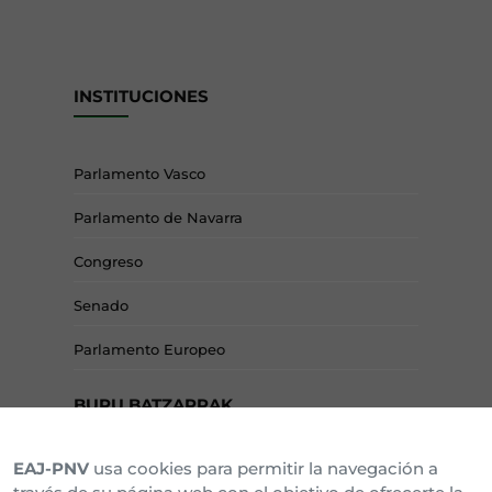
INSTITUCIONES
Parlamento Vasco
Parlamento de Navarra
Congreso
Senado
Parlamento Europeo
BURU BATZARRAK
EAJ-PNV
usa cookies para permitir la navegación a
Araba Buru Batzar