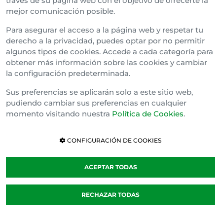
través de su página web con el objetivo de ofrecerte la
mejor comunicación posible.
Bizkai Buru Batzar
Para asegurar el acceso a la página web y respetar tu
Gipuzko Buru Batzar
derecho a la privacidad, puedes optar por no permitir
algunos tipos de cookies. Accede a cada categoría para
Ipar Buru Batzar
obtener más información sobre las cookies y cambiar
la configuración predeterminada.
Napar Buru Batzar
Sus preferencias se aplicarán solo a este sitio web,
pudiendo cambiar sus preferencias en cualquier
momento visitando nuestra
Política de Cookies
.
CONFIGURACIÓN DE COOKIES
ACEPTAR TODAS
Política de cookies
RECHAZAR TODAS
Cláusula de Confidencialidad
Canal Interno de Información