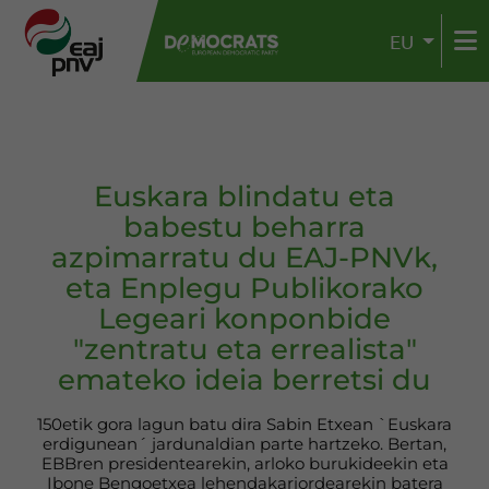
EU
Euskara blindatu eta
babestu beharra
azpimarratu du EAJ-PNVk,
eta Enplegu Publikorako
Legeari konponbide
"zentratu eta errealista"
emateko ideia berretsi du
150etik gora lagun batu dira Sabin Etxean `Euskara
erdigunean´ jardunaldian parte hartzeko. Bertan,
EBBren presidentearekin, arloko burukideekin eta
Ibone Bengoetxea lehendakariordearekin batera