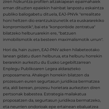
ziren hizkuntza profilen aitzakiapean epaimahaiek
eman dituzten epaiekin hainbat lanpostu eskaintza
publiko baliogabetu dituela, EAJ-PNVk "errealitate
honi heltzen dio erantzukizunetik eta euskararekiko
konpromisotik", bai eta "konponbide zentratua"
bilatzeko helburuarekin ere, "batzuen
inmobilismotik eta besteen maximalismotik urrun".
Hori da, hain zuzen, EAJ-PNV azken hilabeteotako
lanean gidatu duen helburua, eta helburu horrekin
berarekin aurkeztu du Eusko Legebiltzarrean
Enplegu Publikoaren Legea aldarazteko
proposamena. Ahalegin horrekin bilatzen da
prozesuen euren segurtasun juridikoa bermatzea
eta, aldi berean, prozesu horietara aurkezten diren
pertsonak babestea. Estrategia mailakatua
proposatzen da, segurtasun juridikoa bermatzeko,
eta neurrien ondorioak epe ertainean ebaluatzea