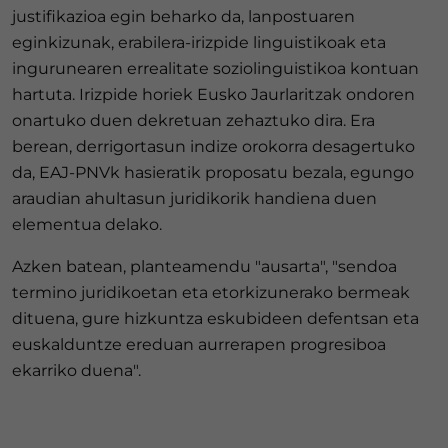
justifikazioa egin beharko da, lanpostuaren
eginkizunak, erabilera-irizpide linguistikoak eta
ingurunearen errealitate soziolinguistikoa kontuan
hartuta. Irizpide horiek Eusko Jaurlaritzak ondoren
onartuko duen dekretuan zehaztuko dira. Era
berean, derrigortasun indize orokorra desagertuko
da, EAJ-PNVk hasieratik proposatu bezala, egungo
araudian ahultasun juridikorik handiena duen
elementua delako.
Azken batean, planteamendu "ausarta", "sendoa
termino juridikoetan eta etorkizunerako bermeak
dituena, gure hizkuntza eskubideen defentsan eta
euskalduntze ereduan aurrerapen progresiboa
ekarriko duena".