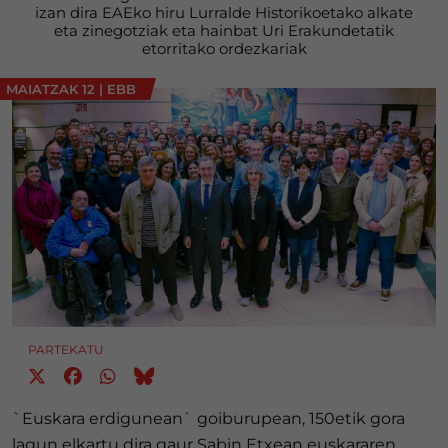
izan dira EAEko hiru Lurralde Historikoetako alkate
eta zinegotziak eta hainbat Uri Erakundetatik
etorritako ordezkariak
MAIATZAK 12
|
EBB
PARTEKATU
`Euskara erdigunean` goiburupean, 150etik gora
lagun elkartu dira gaur Sabin Etxean euskararen