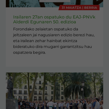
31 MAIATZA | BERRIA
Irailaren 27an ospatuko du EAJ-PNVk
Alderdi Egunaren 50. edizioa
Forondako zelaietan ospatuko da
jeltzaleen jai nagusiaren edizio berezi hau,
eta irailean zehar hainbat ekintza
bideratuko dira mugarri garrantzitsu hau
ospatzera begira.