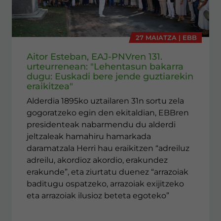
27 MAIATZA | EBB
Aitor Esteban, EAJ-PNVren 131.
urteurrenean: "Lehentasun bakarra
dugu: Euskadi bere jende guztiarekin
eraikitzea"
Alderdia 1895ko uztailaren 31n sortu zela
gogoratzeko egin den ekitaldian, EBBren
presidenteak nabarmendu du alderdi
jeltzaleak hamahiru hamarkada
daramatzala Herri hau eraikitzen “adreiluz
adreilu, akordioz akordio, erakundez
erakunde”, eta ziurtatu duenez “arrazoiak
baditugu ospatzeko, arrazoiak exijitzeko
eta arrazoiak ilusioz beteta egoteko”