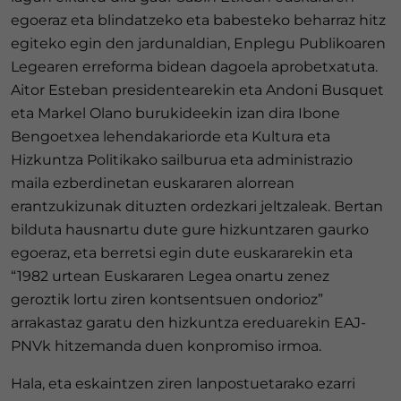
egoeraz eta blindatzeko eta babesteko beharraz hitz
egiteko egin den jardunaldian, Enplegu Publikoaren
Legearen erreforma bidean dagoela aprobetxatuta.
Aitor Esteban presidentearekin eta Andoni Busquet
eta Markel Olano burukideekin izan dira Ibone
Bengoetxea lehendakariorde eta Kultura eta
Hizkuntza Politikako sailburua eta administrazio
maila ezberdinetan euskararen alorrean
erantzukizunak dituzten ordezkari jeltzaleak. Bertan
bilduta hausnartu dute gure hizkuntzaren gaurko
egoeraz, eta berretsi egin dute euskararekin eta
“1982 urtean Euskararen Legea onartu zenez
geroztik lortu ziren kontsentsuen ondorioz”
arrakastaz garatu den hizkuntza ereduarekin EAJ-
PNVk hitzemanda duen konpromiso irmoa.
Hala, eta eskaintzen ziren lanpostuetarako ezarri