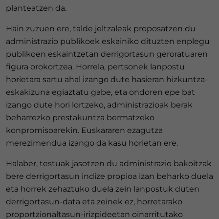
planteatzen da.
Hain zuzuen ere, talde jeltzaleak proposatzen du
administrazio publikoek eskainiko dituzten enplegu
publikoen eskaintzetan derrigortasun geroratuaren
figura orokortzea. Horrela, pertsonek lanpostu
horietara sartu ahal izango dute hasieran hizkuntza-
eskakizuna egiaztatu gabe, eta ondoren epe bat
izango dute hori lortzeko, administrazioak berak
beharrezko prestakuntza bermatzeko
konpromisoarekin. Euskararen ezagutza
merezimendua izango da kasu horietan ere.
Halaber, testuak jasotzen du administrazio bakoitzak
bere derrigortasun indize propioa izan beharko duela
eta horrek zehaztuko duela zein lanpostuk duten
derrigortasun-data eta zeinek ez, horretarako
proportzionaltasun-irizpideetan oinarritutako