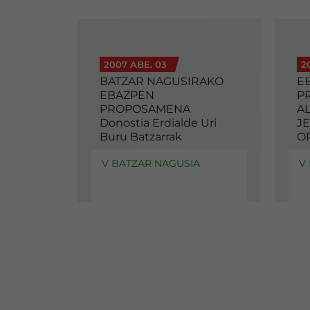
2007 ABE. 03
2
BATZAR NAGUSIRAKO
E
EBAZPEN
P
PROPOSAMENA
A
Donostia Erdialde Uri
J
Buru Batzarrak
O
V BATZAR NAGUSIA
V