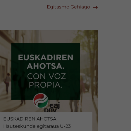
Egitasmo Gehiago
EUSKADIREN AHOTSA.
Hauteskunde egitaraua U-23