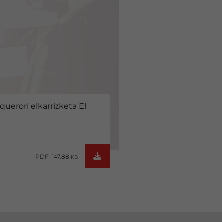
uerori elkarrizketa El
PDF 147.88
KB