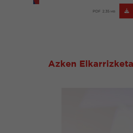
PDF 2.35
MB
Azken Elkarrizket