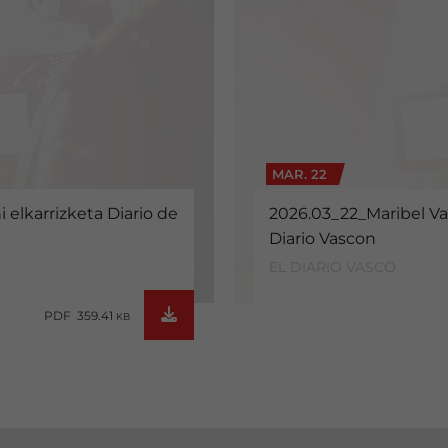
MAR. 22
 elkarrizketa Diario de
2026.03_22_Maribel Vaq
Diario Vascon
EL DIARIO VASCO
PDF 359.41
KB