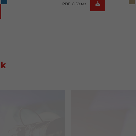
PDF 8.58
MB
ak