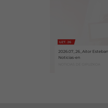
UZT. 26
2026.07_26_Aitor Estebani
Noticias-en
NOTICIAS DE GIPUZKOA