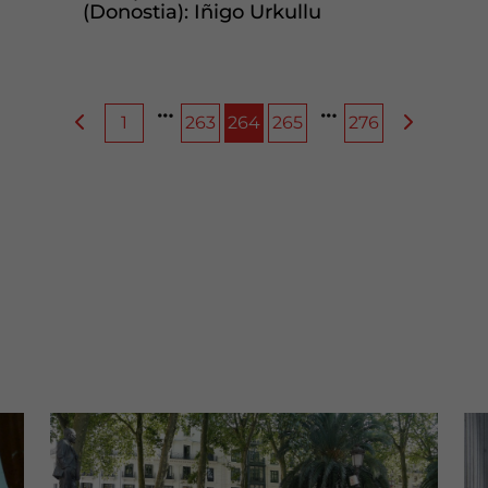
(Donostia): Iñigo Urkullu
1
263
264
265
276