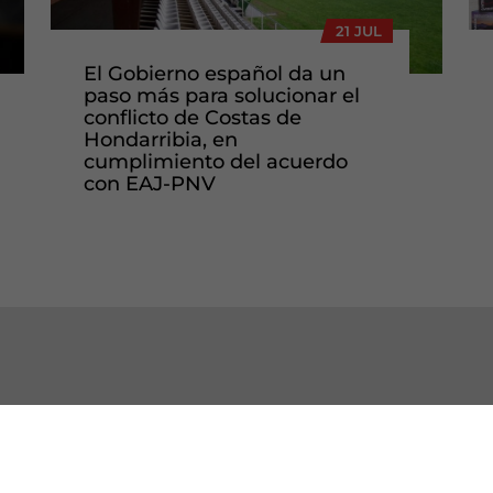
21 JUL
El Gobierno español da un
paso más para solucionar el
conflicto de Costas de
Hondarribia, en
cumplimiento del acuerdo
con EAJ-PNV
OCE EAJ-PNV
INSTITUCIONES