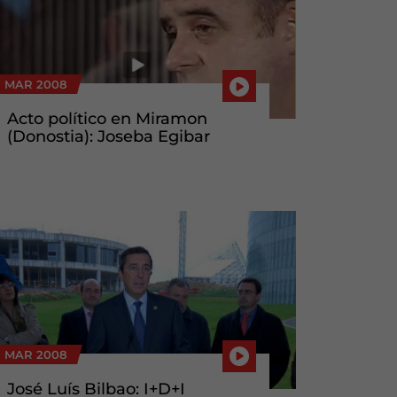
3 MAR 2008
Acto político en Miramon
(Donostia): Joseba Egibar
3 MAR 2008
José Luís Bilbao: I+D+I