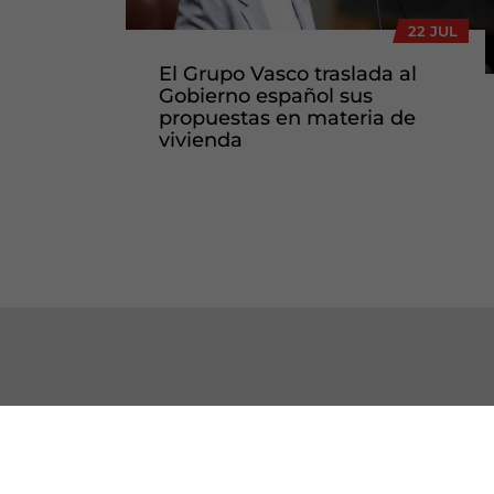
22 JUL
El Grupo Vasco traslada al
Gobierno español sus
propuestas en materia de
vivienda
CONTACTO
CON