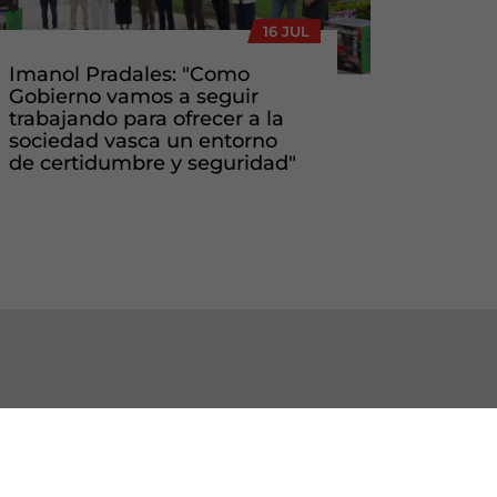
16 JUL
Imanol Pradales: "Como
Gobierno vamos a seguir
trabajando para ofrecer a la
sociedad vasca un entorno
de certidumbre y seguridad"
BURU BATZARRAK